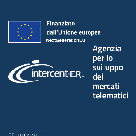
Agenzia
per lo
sviluppo
dei
mercati
telematici
C.F. 800.625.903.79