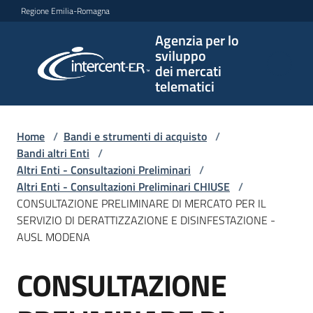
Vai al contenuto
Vai alla navigazione
Vai al footer
Regione Emilia-Romagna
Agenzia per lo
Agenzia
sviluppo
per lo
dei mercati
sviluppo
telematici
dei
mercati
telematici
Home
/
Bandi e strumenti di acquisto
/
Bandi altri Enti
/
Altri Enti - Consultazioni Preliminari
/
Altri Enti - Consultazioni Preliminari CHIUSE
/
L'Agenzia
CONSULTAZIONE PRELIMINARE DI MERCATO PER IL
SERVIZIO DI DERATTIZZAZIONE E DISINFESTAZIONE -
AUSL MODENA
Bandi
CONSULTAZIONE
e
Salta al contenuto
strumenti
di