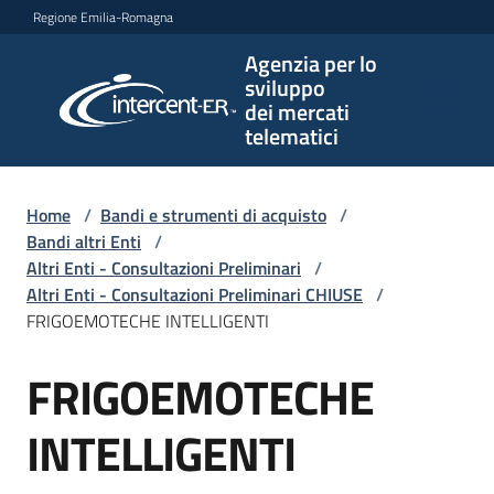
Vai al contenuto
Vai alla navigazione
Vai al footer
Regione Emilia-Romagna
Agenzia per lo
Agenzia
sviluppo
per lo
dei mercati
sviluppo
telematici
dei
mercati
telematici
Home
/
Bandi e strumenti di acquisto
/
Bandi altri Enti
/
Altri Enti - Consultazioni Preliminari
/
Altri Enti - Consultazioni Preliminari CHIUSE
/
L'Agenzia
FRIGOEMOTECHE INTELLIGENTI
FRIGOEMOTECHE
Salta al contenuto
Bandi
e
INTELLIGENTI
strumenti
di