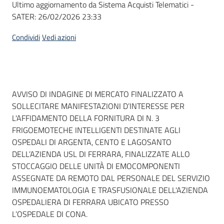
Ultimo aggiornamento da Sistema Acquisti Telematici -
acquisto
SATER:
26/02/2026 23:33
Condividi
Vedi azioni
Supporto
Piattaforme
Dati del bando
AVVISO DI INDAGINE DI MERCATO FINALIZZATO A
telematiche
SOLLECITARE MANIFESTAZIONI D’INTERESSE PER
L'AFFIDAMENTO DELLA FORNITURA DI N. 3
FRIGOEMOTECHE INTELLIGENTI DESTINATE AGLI
OSPEDALI DI ARGENTA, CENTO E LAGOSANTO
DELL’AZIENDA USL DI FERRARA, FINALIZZATE ALLO
STOCCAGGIO DELLE UNITÀ DI EMOCOMPONENTI
English
ASSEGNATE DA REMOTO DAL PERSONALE DEL SERVIZIO
site
IMMUNOEMATOLOGIA E TRASFUSIONALE DELL'AZIENDA
OSPEDALIERA DI FERRARA UBICATO PRESSO
L’OSPEDALE DI CONA.