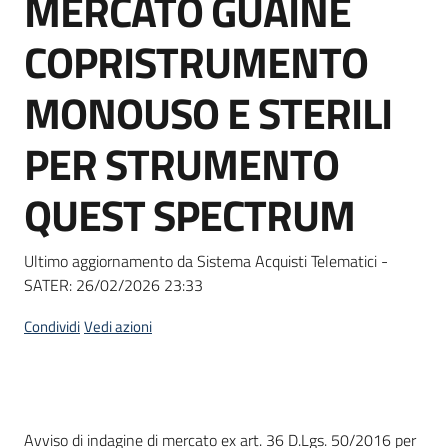
MERCATO GUAINE
acquisto
COPRISTRUMENTO
Supporto
MONOUSO E STERILI
PER STRUMENTO
Piattaforme
QUEST SPECTRUM
telematiche
Ultimo aggiornamento da Sistema Acquisti Telematici -
SATER:
26/02/2026 23:33
Condividi
Vedi azioni
English
site
Dati del bando
Avviso di indagine di mercato ex art. 36 D.Lgs. 50/2016 per