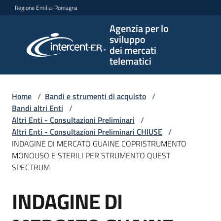
Vai al contenuto
Vai alla navigazione
Vai al footer
Regione Emilia-Romagna
Agenzia per lo
Agenzia
sviluppo
per lo
dei mercati
sviluppo
telematici
dei
mercati
telematici
Home
/
Bandi e strumenti di acquisto
/
Bandi altri Enti
/
Altri Enti - Consultazioni Preliminari
/
Altri Enti - Consultazioni Preliminari CHIUSE
/
L'Agenzia
INDAGINE DI MERCATO GUAINE COPRISTRUMENTO
MONOUSO E STERILI PER STRUMENTO QUEST
SPECTRUM
Bandi
INDAGINE DI
e
Salta al contenuto
strumenti
di