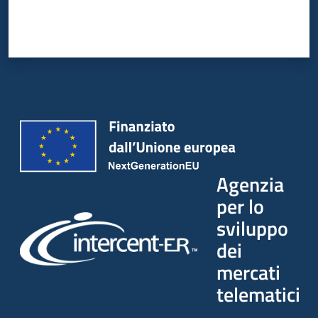
Agenzia
per lo
sviluppo
dei
mercati
telematici