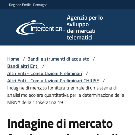
Vai al contenuto
Vai alla navigazione
Vai al footer
Regione Emilia-Romagna
Agenzia per lo
Agenzia
sviluppo
per lo
dei mercati
sviluppo
telematici
dei
mercati
telematici
Home
/
Bandi e strumenti di acquisto
/
Bandi altri Enti
/
Altri Enti - Consultazioni Preliminari
/
Altri Enti - Consultazioni Preliminari CHIUSE
/
L'Agenzia
Indagine di mercato fornitura triennale di un sistema di
analisi molecolare quantitativa per la determinazione della
MRNA della citokeratina 19
Bandi
Indagine di mercato
e
Salta al contenuto
strumenti
di