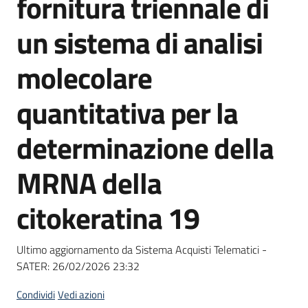
fornitura triennale di
acquisto
un sistema di analisi
Supporto
molecolare
quantitativa per la
Piattaforme
determinazione della
telematiche
MRNA della
citokeratina 19
English
Ultimo aggiornamento da Sistema Acquisti Telematici -
site
SATER:
26/02/2026 23:32
Condividi
Vedi azioni