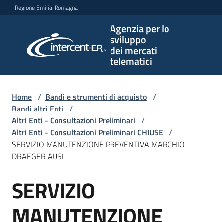
Vai al contenuto
Vai alla navigazione
Vai al footer
Regione Emilia-Romagna
Agenzia per lo
Agenzia
sviluppo
per lo
dei mercati
sviluppo
telematici
dei
mercati
telematici
Home
/
Bandi e strumenti di acquisto
/
Bandi altri Enti
/
Altri Enti - Consultazioni Preliminari
/
Altri Enti - Consultazioni Preliminari CHIUSE
/
L'Agenzia
SERVIZIO MANUTENZIONE PREVENTIVA MARCHIO
DRAEGER AUSL
SERVIZIO
Bandi
Salta al contenuto
e
strumenti
MANUTENZIONE
di