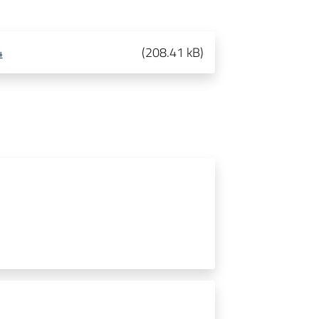
4
(
208.41 kB
)