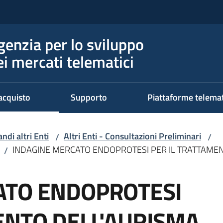
genzia per lo sviluppo
ei mercati telematici
acquisto
Supporto
Piattaforme telema
ndi altri Enti
Altri Enti - Consultazioni Preliminari
/
/
INDAGINE MERCATO ENDOPROTESI PER IL TRATTAMEN
/
ATO ENDOPROTESI
ENTO DELL'AURISMA