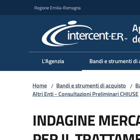
Vai al contenuto
Vai alla navigazione
Vai al footer
Regione Emilia-Romagna
A
d
L'Agenzia
Bandi e strumenti di 
Home
Bandi e strumenti di acquisto
Ba
/
/
Altri Enti - Consultazioni Preliminari CHIUSE
Salta al contenuto
INDAGINE MERC
PER IL TRATTAM