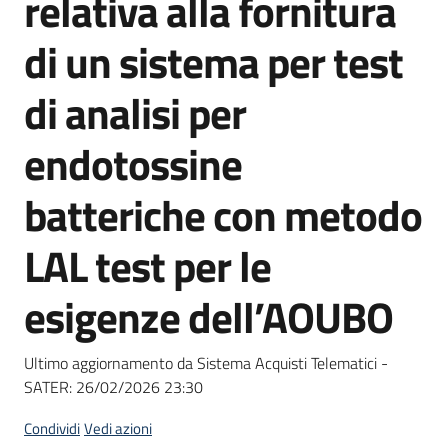
relativa alla fornitura
acquisto
di un sistema per test
Supporto
di analisi per
endotossine
Piattaforme
batteriche con metodo
telematiche
LAL test per le
esigenze dell’AOUBO
English
Ultimo aggiornamento da Sistema Acquisti Telematici -
site
SATER:
26/02/2026 23:30
Condividi
Vedi azioni