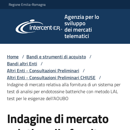
Vai al contenuto
Vai alla navigazione
Vai al footer
Regione Emilia-Romagna
Agenzia per lo
Agenzia
sviluppo
per lo
dei mercati
sviluppo
telematici
dei
mercati
telematici
Home
/
Bandi e strumenti di acquisto
/
Bandi altri Enti
/
Altri Enti - Consultazioni Preliminari
/
Altri Enti - Consultazioni Preliminari CHIUSE
/
L'Agenzia
Indagine di mercato relativa alla fornitura di un sistema per
test di analisi per endotossine batteriche con metodo LAL
test per le esigenze dell’AOUBO
Bandi
Indagine di mercato
e
Salta al contenuto
strumenti
di