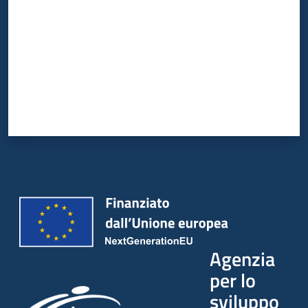
Agenzia
per lo
sviluppo