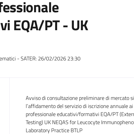
ofessionale
ivi EQA/PT - UK
ematici - SATER:
26/02/2026 23:30
Dati del bando
Avviso di consultazione preliminare di mercato si 
l’affidamento del servizio di iscrizione annuale a
professionale educativi/formativi EQA/PT (Exte
Testing) UK NEQAS for Leucocyte Immunophenoty
Laboratory Practice BTLP