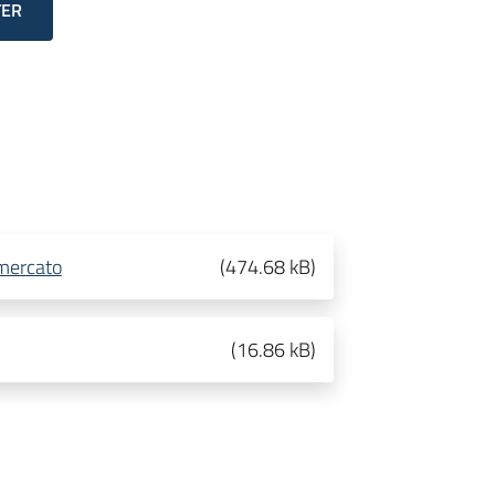
TER
 mercato
(
474.68 kB
)
(
16.86 kB
)