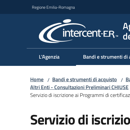
Vai al contenuto
Vai alla navigazione
Vai al footer
Regione Emilia-Romagna
A
d
L'Agenzia
Bandi e strumenti di 
Home
Bandi e strumenti di acquisto
Ba
/
/
Altri Enti - Consultazioni Preliminari CHIUSE
Servizio di iscrizione ai Programmi di certif
Salta al contenuto
Servizio di iscriz