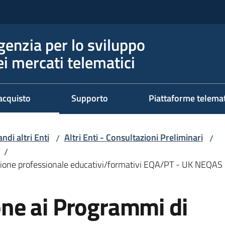
genzia per lo sviluppo
ei mercati telematici
acquisto
Supporto
Piattaforme telema
ndi altri Enti
Altri Enti - Consultazioni Preliminari
/
/
/
icazione professionale educativi/formativi EQA/PT - UK NEQAS
ione ai Programmi di