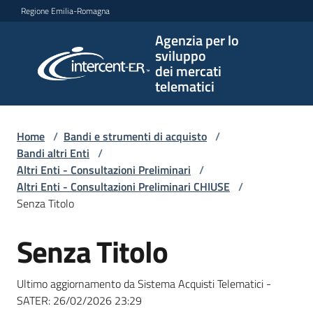
Vai al contenuto
Vai alla navigazione
Vai al footer
Regione Emilia-Romagna
Agenzia per lo
Agenzia
sviluppo
per lo
dei mercati
sviluppo
telematici
dei
mercati
telematici
Home
/
Bandi e strumenti di acquisto
/
Bandi altri Enti
/
Altri Enti - Consultazioni Preliminari
/
Altri Enti - Consultazioni Preliminari CHIUSE
/
L'Agenzia
Senza Titolo
Senza Titolo
Salta al contenuto
Bandi
e
Ultimo aggiornamento da Sistema Acquisti Telematici -
strumenti
SATER:
26/02/2026 23:29
di