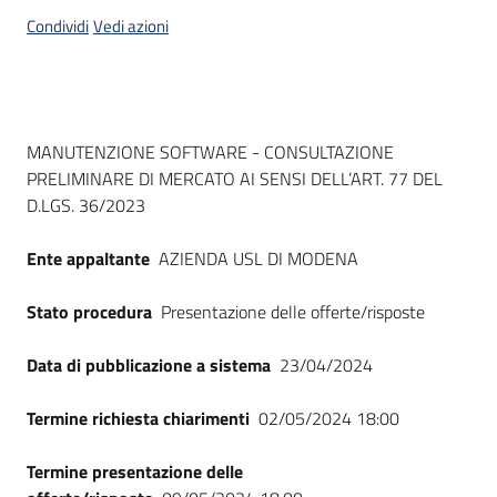
acquisto
Condividi
Vedi azioni
Supporto
Dati del bando
MANUTENZIONE SOFTWARE - CONSULTAZIONE
PRELIMINARE DI MERCATO AI SENSI DELL’ART. 77 DEL
Piattaforme
D.LGS. 36/2023
telematiche
Ente appaltante
AZIENDA USL DI MODENA
Stato procedura
Presentazione delle offerte/risposte
Data di pubblicazione a sistema
23/04/2024
English
site
Termine richiesta chiarimenti
02/05/2024 18:00
Termine presentazione delle