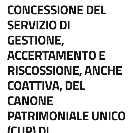
CONCESSIONE DEL
acquisto
Salta al contenuto
SERVIZIO DI
Supporto
GESTIONE,
ACCERTAMENTO E
Piattaforme
telematiche
RISCOSSIONE, ANCHE
COATTIVA, DEL
CANONE
English
PATRIMONIALE UNICO
site
(CUP) DI