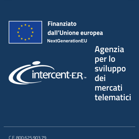
Agenzia
per lo
sviluppo
dei
mercati
telematici
C.F. 800.625.903.79