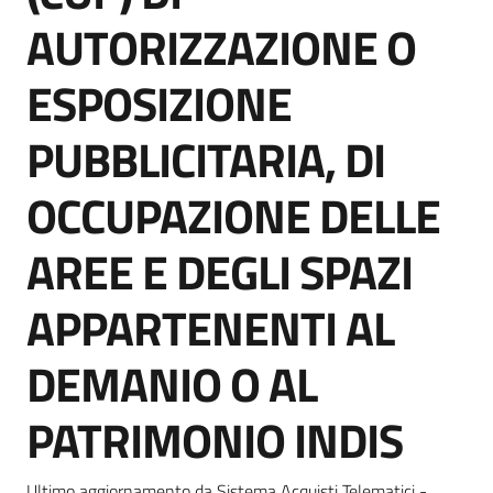
Seguici
AUTORIZZAZIONE O
su
ESPOSIZIONE
PUBBLICITARIA, DI
OCCUPAZIONE DELLE
AREE E DEGLI SPAZI
APPARTENENTI AL
DEMANIO O AL
PATRIMONIO INDIS
Ultimo aggiornamento da Sistema Acquisti Telematici -