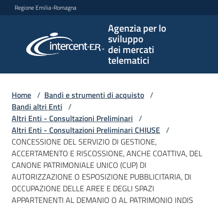
Vai al contenuto
Vai alla navigazione
Vai al footer
Regione Emilia-Romagna
Agenzia per lo
Agenzia
sviluppo
per lo
dei mercati
sviluppo
telematici
dei
mercati
telematici
Home
/
Bandi e strumenti di acquisto
/
Bandi altri Enti
/
Altri Enti - Consultazioni Preliminari
/
Altri Enti - Consultazioni Preliminari CHIUSE
/
L'Agenzia
CONCESSIONE DEL SERVIZIO DI GESTIONE,
ACCERTAMENTO E RISCOSSIONE, ANCHE COATTIVA, DEL
CANONE PATRIMONIALE UNICO (CUP) DI
AUTORIZZAZIONE O ESPOSIZIONE PUBBLICITARIA, DI
Bandi
OCCUPAZIONE DELLE AREE E DEGLI SPAZI
e
APPARTENENTI AL DEMANIO O AL PATRIMONIO INDIS
strumenti
di