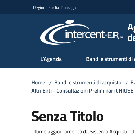
Vai al contenuto
Vai alla navigazione
Vai al footer
Regione Emilia-Romagna
A
d
L'Agenzia
Bandi e strumenti di 
Home
Bandi e strumenti di acquisto
Ba
/
/
Altri Enti - Consultazioni Preliminari CHIUSE
Salta al contenuto
Senza Titolo
Ultimo aggiornamento da Sistema Acquisti Tel