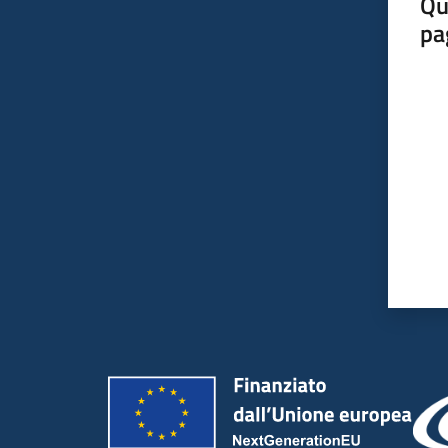
Qu
pa
Valut