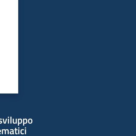
sviluppo
ematici