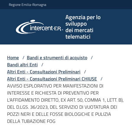
Vai al contenuto
Vai alla navigazione
Vai al footer
Regione Emilia-Romagna
Agenzia per lo
Agenzia
sviluppo
per lo
dei mercati
sviluppo
telematici
dei
mercati
telematici
Home
/
Bandi e strumenti di acquisto
/
Bandi altri Enti
/
Altri Enti - Consultazioni Preliminari
/
Altri Enti - Consultazioni Preliminari CHIUSE
/
L'Agenzia
AVVISO ESPLORATIVO PER MANIFESTAZIONI DI
INTERESSE E RICHIESTA DI PREVENTIVO PER
L'AFFIDAMENTO DIRETTO, EX ART. 50, COMMA 1, LETT. B),
DEL D.LGS. 36/2023, DEL SERVIZIO DI VUOTATURA DEI
Bandi
POZZI NERI E DELLE FOSSE BIOLOGICHE E PULIZIA
e
DELLA TUBAZIONE FOG
strumenti
di