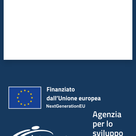
Agenzia
per lo
sviluppo