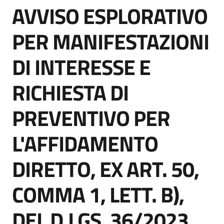
AVVISO ESPLORATIVO
acquisto
Salta al contenuto
PER MANIFESTAZIONI
Supporto
DI INTERESSE E
RICHIESTA DI
Piattaforme
telematiche
PREVENTIVO PER
L'AFFIDAMENTO
DIRETTO, EX ART. 50,
English
COMMA 1, LETT. B),
site
DEL D.LGS. 36/2023,