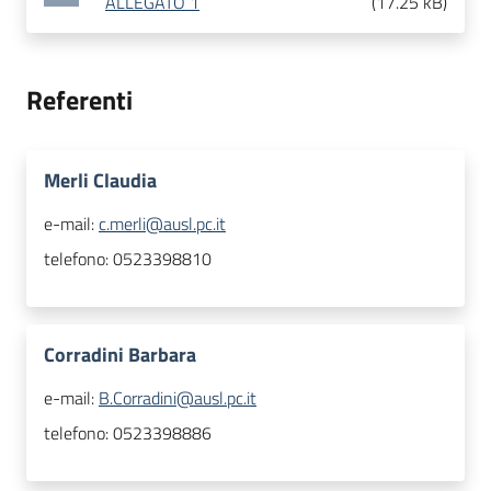
ALLEGATO 1
(
17.25 kB
)
Referenti
Merli Claudia
e-mail:
c.merli@ausl.pc.it
telefono:
0523398810
Corradini Barbara
e-mail:
B.Corradini@ausl.pc.it
telefono:
0523398886