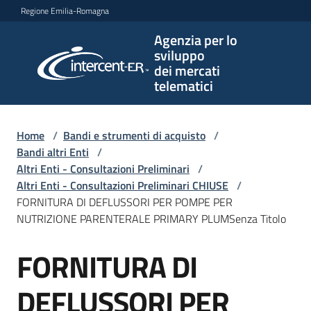
Vai al contenuto
Vai alla navigazione
Vai al footer
Regione Emilia-Romagna
Agenzia per lo
Agenzia
sviluppo
per lo
dei mercati
sviluppo
telematici
dei
mercati
telematici
Home
/
Bandi e strumenti di acquisto
/
Bandi altri Enti
/
Altri Enti - Consultazioni Preliminari
/
Altri Enti - Consultazioni Preliminari CHIUSE
/
L'Agenzia
FORNITURA DI DEFLUSSORI PER POMPE PER
NUTRIZIONE PARENTERALE PRIMARY PLUMSenza Titolo
FORNITURA DI
Bandi
Salta al contenuto
e
strumenti
DEFLUSSORI PER
di