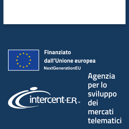
Agenzia
per lo
sviluppo
dei
mercati
telematici