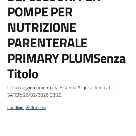
acquisto
POMPE PER
NUTRIZIONE
Supporto
PARENTERALE
PRIMARY PLUMSenza
Piattaforme
telematiche
Titolo
Ultimo aggiornamento da Sistema Acquisti Telematici -
SATER:
26/02/2026 23:29
English
Condividi
Vedi azioni
site