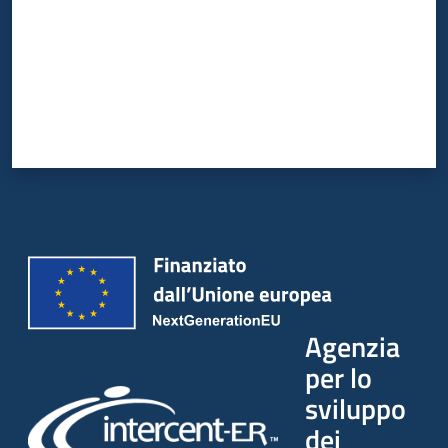
Agenzia
per lo
sviluppo
dei