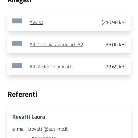
Avviso
(
210.98 kB
)
All. 1 Dichiarazione art. 52
(
35.00 kB
)
All. 2 Elenco prodotti
(
23.69 kB
)
Referenti
Rovatti Laura
e-mail:
l.rovatti@ausl.mo.it