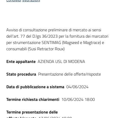
acquisto
Supporto
Dati del bando
Avviso di consultazione preliminare di mercato ai sensi
dell'art. 77 del D.lgs 36/2023 per la fornitura dei marcatori
per strumentazione SENTIMAG (Magseed e Magtrace) e
Piattaforme
consumabili (Susi Retractor Roux)
telematiche
Ente appaltante
AZIENDA USL DI MODENA
Stato procedura
Presentazione delle offerte/risposte
Data di pubblicazione a sistema
04/06/2024
English
site
Termine richiesta chiarimenti
10/06/2024 18:00
Termine presentazione delle