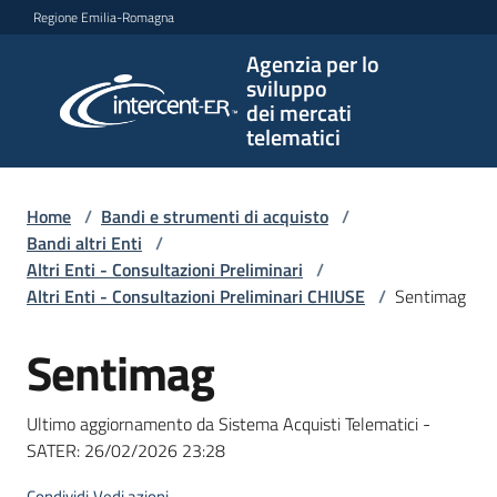
Vai al contenuto
Vai alla navigazione
Vai al footer
Regione Emilia-Romagna
Agenzia per lo
Agenzia
sviluppo
per lo
dei mercati
sviluppo
telematici
dei
mercati
telematici
Home
/
Bandi e strumenti di acquisto
/
Bandi altri Enti
/
Altri Enti - Consultazioni Preliminari
/
Altri Enti - Consultazioni Preliminari CHIUSE
/
Sentimag
L'Agenzia
Sentimag
Salta al contenuto
Bandi
Ultimo aggiornamento da Sistema Acquisti Telematici -
e
SATER:
26/02/2026 23:28
strumenti
di
Condividi
Vedi azioni