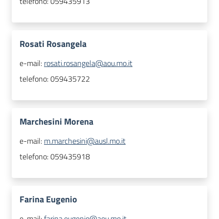
telefono:
059435913
Rosati Rosangela
e-mail:
rosati.rosangela@aou.mo.it
telefono:
059435722
Marchesini Morena
e-mail:
m.marchesini@ausl.mo.it
telefono:
059435918
Farina Eugenio
e-mail:
farina.eugenio@aou.mo.it