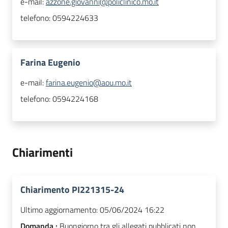
e-mail:
azzone.giovanni@policlinico.mo.it
telefono:
0594224633
Farina Eugenio
e-mail:
farina.eugenio@aou.mo.it
telefono:
0594224168
Chiarimenti
Chiarimento PI221315-24
Ultimo aggiornamento:
05/06/2024 16:22
Domanda :
Buongiorno tra gli allegati pubblicati non