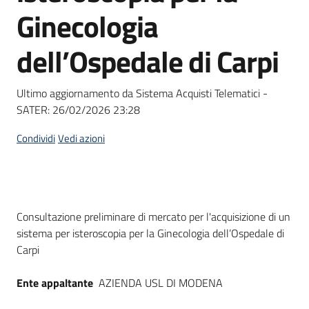
acquisto
Ginecologia
dell’Ospedale di Carpi
Supporto
Ultimo aggiornamento da Sistema Acquisti Telematici -
SATER:
26/02/2026 23:28
Piattaforme
telematiche
Condividi
Vedi azioni
Dati del bando
Consultazione preliminare di mercato per l'acquisizione di un
sistema per isteroscopia per la Ginecologia dell’Ospedale di
English
Carpi
site
Ente appaltante
AZIENDA USL DI MODENA