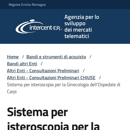
Vai al contenuto
Vai alla navigazione
Vai al footer
Regione Emilia-Romagna
Agenzia per lo
Agenzia
sviluppo
per lo
dei mercati
sviluppo
telematici
dei
mercati
telematici
Home
/
Bandi e strumenti di acquisto
/
Bandi altri Enti
/
Altri Enti - Consultazioni Preliminari
/
Altri Enti - Consultazioni Preliminari CHIUSE
/
L'Agenzia
Sistema per isteroscopia per la Ginecologia dell’Ospedale di
Carpi
Sistema per
Bandi
Salta al contenuto
e
strumenti
isteroscopia per la
di