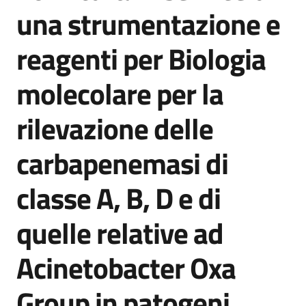
acquisto
una strumentazione e
reagenti per Biologia
Supporto
molecolare per la
rilevazione delle
Piattaforme
telematiche
carbapenemasi di
classe A, B, D e di
quelle relative ad
English
Acinetobacter Oxa
site
Group in patogeni