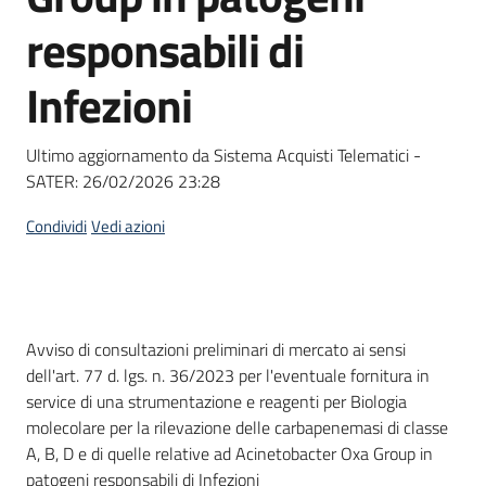
Seguici
responsabili di
su
Infezioni
Ultimo aggiornamento da Sistema Acquisti Telematici -
SATER:
26/02/2026 23:28
Condividi
Vedi azioni
Dati del bando
Avviso di consultazioni preliminari di mercato ai sensi
dell'art. 77 d. lgs. n. 36/2023 per l'eventuale fornitura in
service di una strumentazione e reagenti per Biologia
molecolare per la rilevazione delle carbapenemasi di classe
A, B, D e di quelle relative ad Acinetobacter Oxa Group in
patogeni responsabili di Infezioni