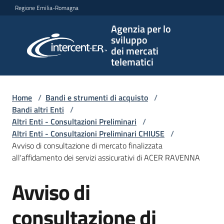
Vai al contenuto
Vai alla navigazione
Vai al footer
Regione Emilia-Romagna
Agenzia per lo
Agenzia
sviluppo
per lo
dei mercati
sviluppo
telematici
dei
mercati
telematici
Home
/
Bandi e strumenti di acquisto
/
Bandi altri Enti
/
Altri Enti - Consultazioni Preliminari
/
Altri Enti - Consultazioni Preliminari CHIUSE
/
L'Agenzia
Avviso di consultazione di mercato finalizzata
all'affidamento dei servizi assicurativi di ACER RAVENNA
Avviso di
Bandi
Salta al contenuto
e
strumenti
consultazione di
di