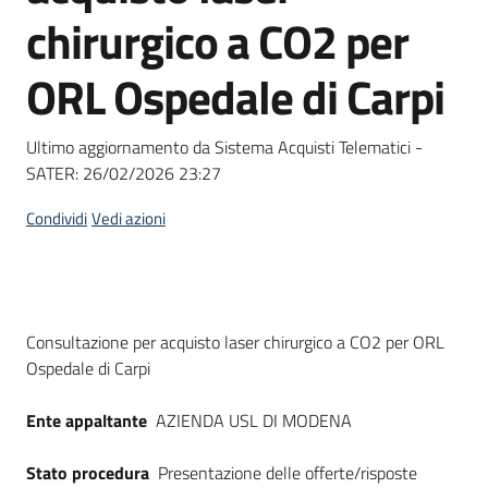
acquisto
chirurgico a CO2 per
ORL Ospedale di Carpi
Supporto
Ultimo aggiornamento da Sistema Acquisti Telematici -
SATER:
26/02/2026 23:27
Piattaforme
telematiche
Condividi
Vedi azioni
Dati del bando
Consultazione per acquisto laser chirurgico a CO2 per ORL
Ospedale di Carpi
English
site
Ente appaltante
AZIENDA USL DI MODENA
Stato procedura
Presentazione delle offerte/risposte