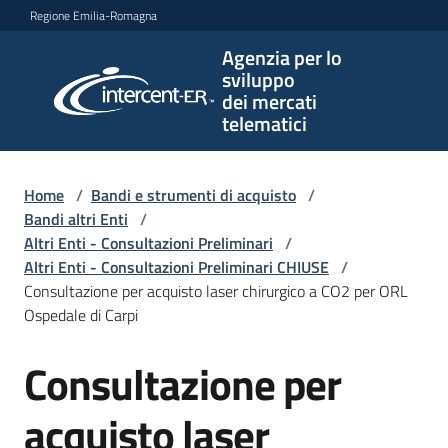
Vai al contenuto
Vai alla navigazione
Vai al footer
Regione Emilia-Romagna
Agenzia per lo
Agenzia
sviluppo
per lo
dei mercati
sviluppo
telematici
dei
mercati
telematici
Home
/
Bandi e strumenti di acquisto
/
Bandi altri Enti
/
Altri Enti - Consultazioni Preliminari
/
Altri Enti - Consultazioni Preliminari CHIUSE
/
L'Agenzia
Consultazione per acquisto laser chirurgico a CO2 per ORL
Ospedale di Carpi
Consultazione per
Bandi
Salta al contenuto
e
strumenti
acquisto laser
di