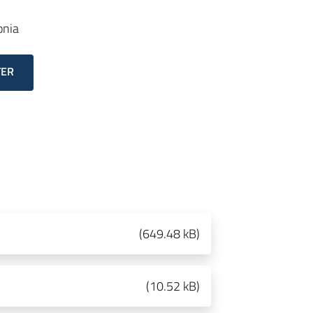
onia
TER
(
649.48 kB
)
(
10.52 kB
)