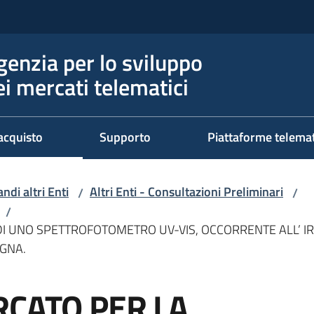
genzia per lo sviluppo
ei mercati telematici
acquisto
Supporto
Piattaforme telema
ndi altri Enti
Altri Enti - Consultazioni Preliminari
/
/
/
I UNO SPETTROFOTOMETRO UV-VIS, OCCORRENTE ALL’ IRC
GNA.
RCATO PER LA