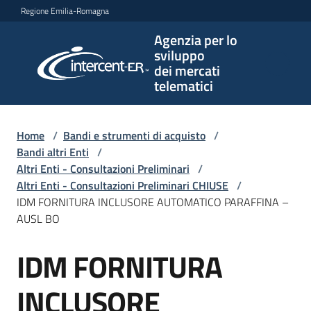
Vai al contenuto
Vai alla navigazione
Vai al footer
Regione Emilia-Romagna
Agenzia per lo
Agenzia
sviluppo
per lo
dei mercati
sviluppo
telematici
dei
mercati
telematici
Home
/
Bandi e strumenti di acquisto
/
Bandi altri Enti
/
Altri Enti - Consultazioni Preliminari
/
Altri Enti - Consultazioni Preliminari CHIUSE
/
L'Agenzia
IDM FORNITURA INCLUSORE AUTOMATICO PARAFFINA –
AUSL BO
IDM FORNITURA
Bandi
Salta al contenuto
e
strumenti
INCLUSORE
di