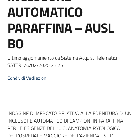
acquisto
AUTOMATICO
PARAFFINA – AUSL
Supporto
BO
Piattaforme
Ultimo aggiornamento da Sistema Acquisti Telematici -
telematiche
SATER:
26/02/2026 23:25
Condividi
Vedi azioni
English
Dati del bando
INDAGINE DI MERCATO RELATIVA ALLA FORNITURA DI UN
site
INCLUSORE AUTOMATICO DI CAMPIONI IN PARAFFINA
PER LE ESIGENZE DELL’U.O. ANATOMIA PATOLOGICA
DELL’OSPEDALE MAGGIORE DELL’AZIENDA USL DI