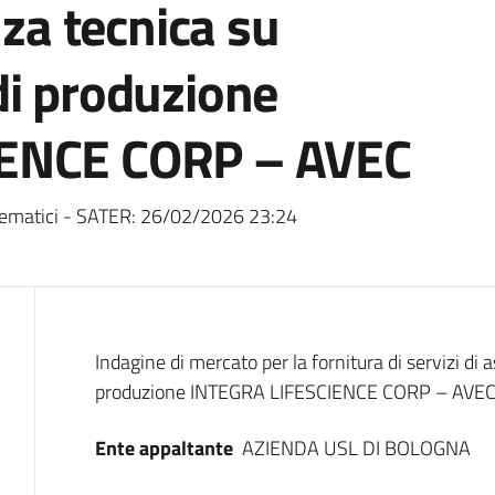
nza tecnica su
di produzione
IENCE CORP – AVEC
ematici - SATER:
26/02/2026 23:24
Dati del bando
Indagine di mercato per la fornitura di servizi di
produzione INTEGRA LIFESCIENCE CORP – AVE
Ente appaltante
AZIENDA USL DI BOLOGNA