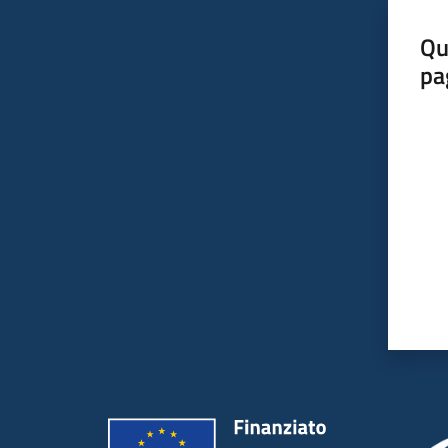
Qu
pa
Valut