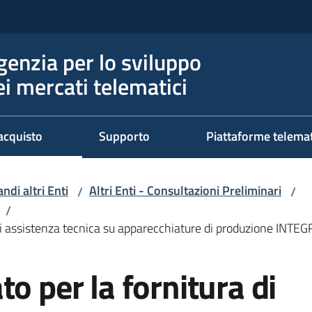
genzia per lo sviluppo
ei mercati telematici
acquisto
Supporto
Piattaforme telema
ndi altri Enti
Altri Enti - Consultazioni Preliminari
/
/
/
zi di assistenza tecnica su apparecchiature di produzione I
o per la fornitura di