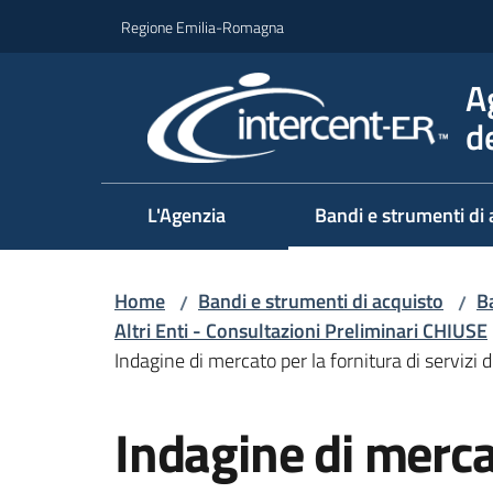
Vai al contenuto
Vai alla navigazione
Vai al footer
Regione Emilia-Romagna
A
d
L'Agenzia
Bandi e strumenti di 
Home
Bandi e strumenti di acquisto
Ba
/
/
Altri Enti - Consultazioni Preliminari CHIUSE
Indagine di mercato per la fornitura di servi
Salta al contenuto
Indagine di mercat