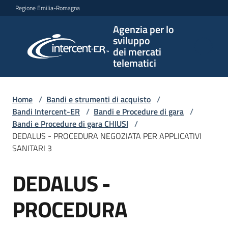
Vai al contenuto
Vai alla navigazione
Vai al footer
Regione Emilia-Romagna
Agenzia per lo
Agenzia
sviluppo
per lo
dei mercati
sviluppo
telematici
dei
mercati
telematici
Home
/
Bandi e strumenti di acquisto
/
Bandi Intercent-ER
/
Bandi e Procedure di gara
/
Bandi e Procedure di gara CHIUSI
/
DEDALUS - PROCEDURA NEGOZIATA PER APPLICATIVI
L'Agenzia
SANITARI 3
DEDALUS -
Salta al contenuto
Bandi
e
PROCEDURA
strumenti
di