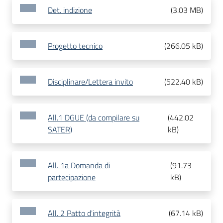
Det. indizione
(
3.03 MB
)
Progetto tecnico
(
266.05 kB
)
Disciplinare/Lettera invito
(
522.40 kB
)
All.1 DGUE (da compilare su
(
442.02
SATER)
kB
)
All. 1a Domanda di
(
91.73
partecipazione
kB
)
All. 2 Patto d'integrità
(
67.14 kB
)