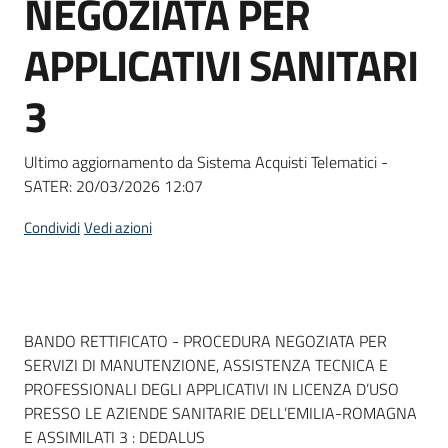
NEGOZIATA PER
acquisto
APPLICATIVI SANITARI
Supporto
3
Ultimo aggiornamento da Sistema Acquisti Telematici -
Piattaforme
SATER:
20/03/2026 12:07
telematiche
Condividi
Vedi azioni
Dati del bando
BANDO RETTIFICATO - PROCEDURA NEGOZIATA PER
English
SERVIZI DI MANUTENZIONE, ASSISTENZA TECNICA E
site
PROFESSIONALI DEGLI APPLICATIVI IN LICENZA D’USO
PRESSO LE AZIENDE SANITARIE DELL’EMILIA-ROMAGNA
E ASSIMILATI 3 : DEDALUS