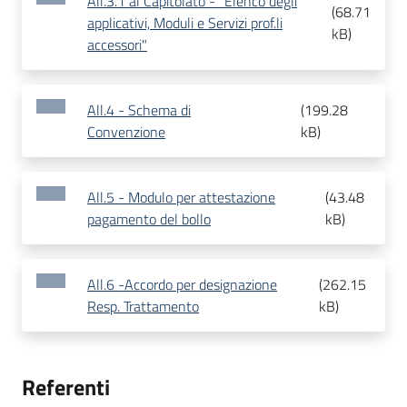
All.3.1 al Capitolato - "Elenco degli
(
68.71
applicativi, Moduli e Servizi prof.li
kB
)
accessori"
All.4 - Schema di
(
199.28
Convenzione
kB
)
All.5 - Modulo per attestazione
(
43.48
pagamento del bollo
kB
)
All.6 -Accordo per designazione
(
262.15
Resp. Trattamento
kB
)
Referenti