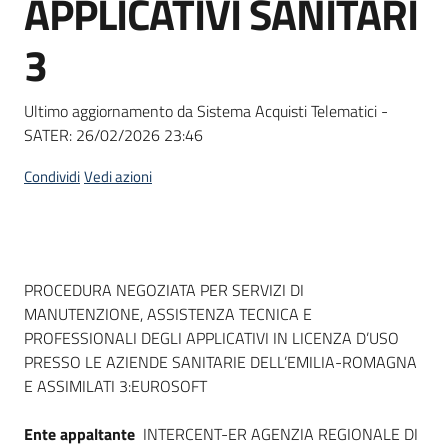
APPLICATIVI SANITARI
acquisto
3
Supporto
Ultimo aggiornamento da Sistema Acquisti Telematici -
SATER:
26/02/2026 23:46
Piattaforme
Condividi
Vedi azioni
telematiche
Dati del bando
PROCEDURA NEGOZIATA PER SERVIZI DI
MANUTENZIONE, ASSISTENZA TECNICA E
PROFESSIONALI DEGLI APPLICATIVI IN LICENZA D’USO
English
PRESSO LE AZIENDE SANITARIE DELL’EMILIA-ROMAGNA
site
E ASSIMILATI 3:EUROSOFT
Ente appaltante
INTERCENT-ER AGENZIA REGIONALE DI