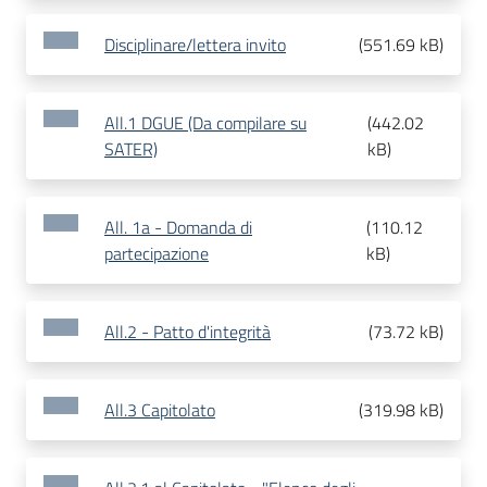
Disciplinare/lettera invito
(
551.69 kB
)
All.1 DGUE (Da compilare su
(
442.02
SATER)
kB
)
All. 1a - Domanda di
(
110.12
partecipazione
kB
)
All.2 - Patto d'integrità
(
73.72 kB
)
All.3 Capitolato
(
319.98 kB
)