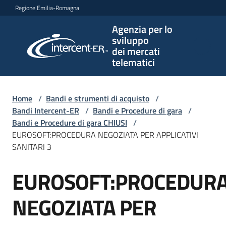
Vai al contenuto
Vai alla navigazione
Vai al footer
Regione Emilia-Romagna
Agenzia per lo
Agenzia
sviluppo
per lo
dei mercati
sviluppo
telematici
dei
mercati
telematici
Home
/
Bandi e strumenti di acquisto
/
Bandi Intercent-ER
/
Bandi e Procedure di gara
/
Bandi e Procedure di gara CHIUSI
/
EUROSOFT:PROCEDURA NEGOZIATA PER APPLICATIVI
L'Agenzia
SANITARI 3
EUROSOFT:PROCEDUR
Salta al contenuto
Bandi
e
NEGOZIATA PER
strumenti
di