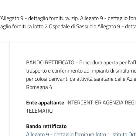
l’Allegato 9 - dettaglio fornitura. zip: Allegato 9 - dettaglio fo
glio fornitura lotto 2 Ospedale di Sassuolo Allegato 9 - dett
Dati del bando
BANDO RETTIFICATO - Procedura aperta per l'affi
trasporto e conferimento ad impianti di smaltiment
pericolosi derivanti da attività sanitarie delle Az
Romagna 4
Ente appaltante
INTERCENT-ER AGENZIA REGI
TELEMATICI
Bando rettificato
Allegato 9 - dettaglio fornitura lotto 1 Istituto 