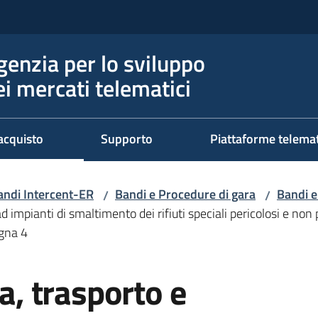
genzia per lo sviluppo
ei mercati telematici
acquisto
Supporto
Piattaforme telema
andi Intercent-ER
Bandi e Procedure di gara
Bandi e
/
/
 impianti di smaltimento dei rifiuti speciali pericolosi e non p
gna 4
ta, trasporto e