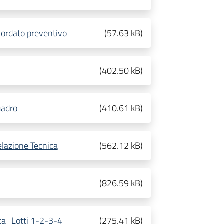
cordato preventivo
(
57.63 kB
)
(
402.50 kB
)
uadro
(
410.61 kB
)
elazione Tecnica
(
562.12 kB
)
(
826.59 kB
)
ca_Lotti 1-2-3-4
(
275.41 kB
)