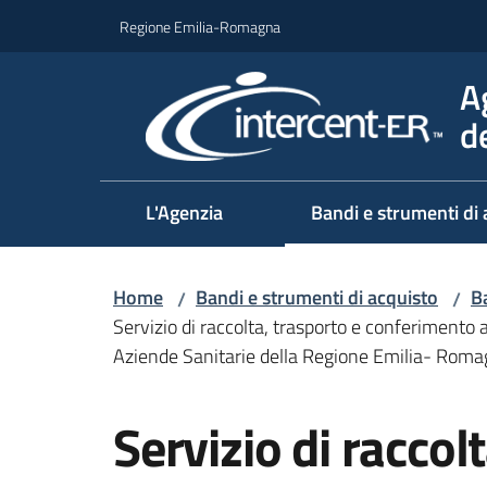
Vai al contenuto
Vai alla navigazione
Vai al footer
Regione Emilia-Romagna
A
d
L'Agenzia
Bandi e strumenti di 
Home
Bandi e strumenti di acquisto
B
/
/
Servizio di raccolta, trasporto e conferimento ad
Aziende Sanitarie della Regione Emilia- Roma
Salta al contenuto
Servizio di raccol