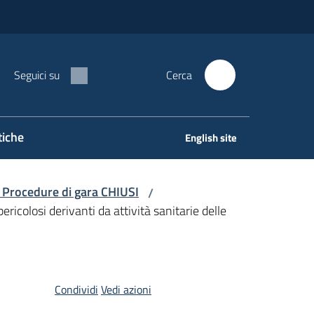
Seguici su
Cerca
tiche
English site
 Procedure di gara CHIUSI
/
ericolosi derivanti da attività sanitarie delle
Condividi
Vedi azioni