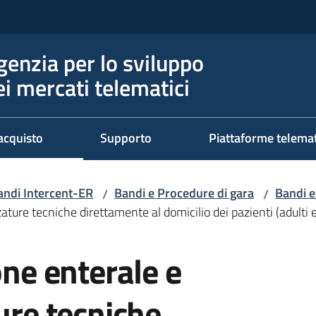
genzia per lo sviluppo
ei mercati telematici
acquisto
Supporto
Piattaforme telema
andi Intercent-ER
Bandi e Procedure di gara
Bandi e
/
/
zature tecniche direttamente al domicilio dei pazienti (adulti
one enterale e
ure tecniche