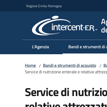
Vai al contenuto
Vai alla navigazione
Vai al footer
Regione Emilia-Romagna
A
d
L'Agenzia
Bandi e strumenti di 
Home
Bandi e strumenti di acquisto
B
/
/
Service di nutrizione enterale e relative attrez
Salta al contenuto
Service di nutrizi
relative attrezzat