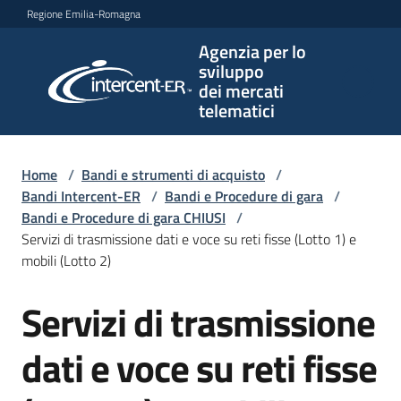
Vai al contenuto
Vai alla navigazione
Vai al footer
Regione Emilia-Romagna
Agenzia per lo
Agenzia
sviluppo
per lo
dei mercati
sviluppo
telematici
dei
mercati
telematici
Home
/
Bandi e strumenti di acquisto
/
Bandi Intercent-ER
/
Bandi e Procedure di gara
/
Bandi e Procedure di gara CHIUSI
/
Servizi di trasmissione dati e voce su reti fisse (Lotto 1) e
L'Agenzia
mobili (Lotto 2)
Servizi di trasmissione
Salta al contenuto
Bandi
e
dati e voce su reti fisse
strumenti
di