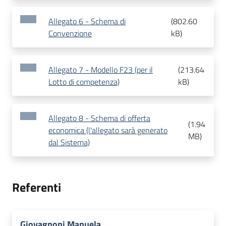
Allegato 6 - Schema di
(
802.60
Convenzione
kB
)
Allegato 7 - Modello F23 (per il
(
213.64
Lotto di competenza)
kB
)
Allegato 8 - Schema di offerta
(
1.94
economica (l'allegato sarà generato
MB
)
dal Sistema)
Referenti
Giovagnoni Manuela