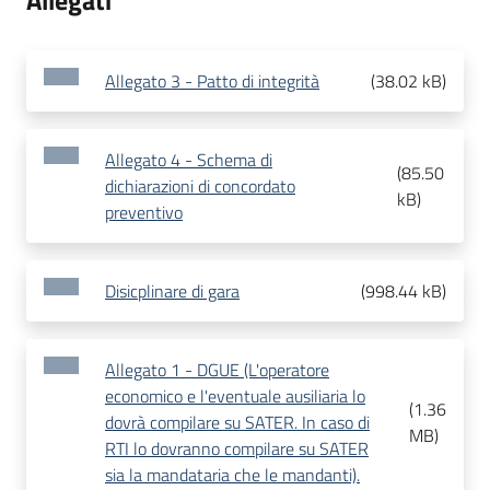
Allegati
Allegato 3 - Patto di integrità
(
38.02 kB
)
Allegato 4 - Schema di
(
85.50
dichiarazioni di concordato
kB
)
preventivo
Disicplinare di gara
(
998.44 kB
)
Allegato 1 - DGUE (L'operatore
economico e l'eventuale ausiliaria lo
(
1.36
dovrà compilare su SATER. In caso di
MB
)
RTI lo dovranno compilare su SATER
sia la mandataria che le mandanti).