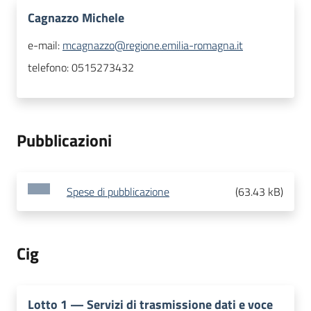
Cagnazzo Michele
e-mail:
mcagnazzo@regione.emilia-romagna.it
telefono:
0515273432
Pubblicazioni
Spese di pubblicazione
(
63.43 kB
)
Cig
Lotto
1
—
Servizi di trasmissione dati e voce