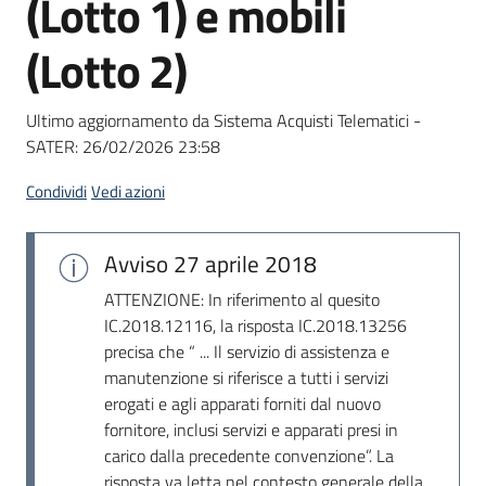
(Lotto 1) e mobili
acquisto
(Lotto 2)
Supporto
Ultimo aggiornamento da Sistema Acquisti Telematici -
SATER:
26/02/2026 23:58
Piattaforme
Condividi
Vedi azioni
telematiche
Avviso
27 aprile 2018
ATTENZIONE: In riferimento al quesito
IC.2018.12116, la risposta IC.2018.13256
precisa che “ ... Il servizio di assistenza e
manutenzione si riferisce a tutti i servizi
English
erogati e agli apparati forniti dal nuovo
site
fornitore, inclusi servizi e apparati presi in
carico dalla precedente convenzione”. La
risposta va letta nel contesto generale della