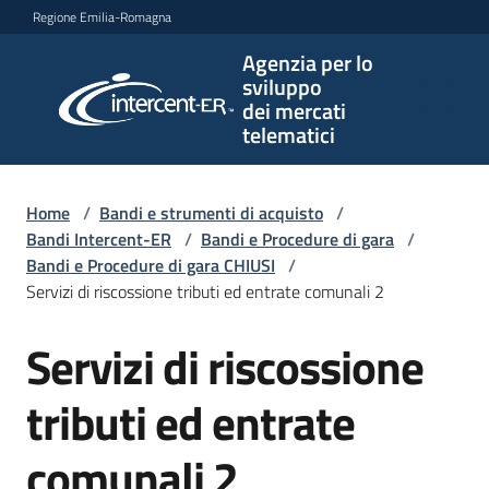
Vai al contenuto
Vai alla navigazione
Vai al footer
Regione Emilia-Romagna
Agenzia per lo
Agenzia
sviluppo
per lo
dei mercati
sviluppo
telematici
dei
mercati
telematici
Home
/
Bandi e strumenti di acquisto
/
Bandi Intercent-ER
/
Bandi e Procedure di gara
/
Bandi e Procedure di gara CHIUSI
/
Servizi di riscossione tributi ed entrate comunali 2
L'Agenzia
Servizi di riscossione
Salta al contenuto
Bandi
tributi ed entrate
e
strumenti
comunali 2
di