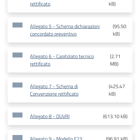
rettificato
kB
)
Allegato 5 - Schema dichiarazioni
(
95.50
concordato preventivo
kB
)
Allegato 6 - Capitolato tecnico
(
2.71
rettificato
MB
)
Allegato 7 - Schema di
(
425.47
Convenzione rettificato
kB
)
Allegato 8 - DUVRI
(
613.10 kB
)
Allegato 9 - Modello F23
(
96.91 kB
)