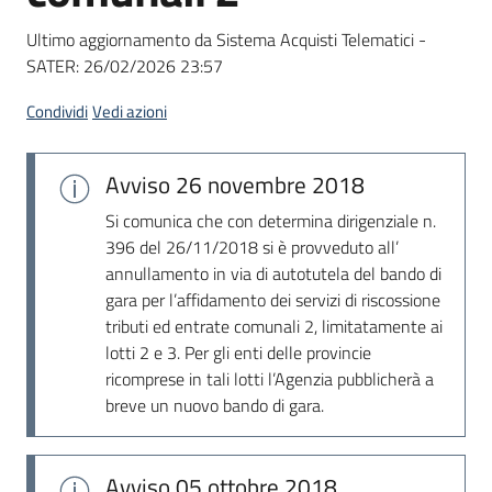
acquisto
Ultimo aggiornamento da Sistema Acquisti Telematici -
SATER:
26/02/2026 23:57
Supporto
Condividi
Vedi azioni
Avviso
26 novembre 2018
Piattaforme
telematiche
Si comunica che con determina dirigenziale n.
396 del 26/11/2018 si è provveduto all’
annullamento in via di autotutela del bando di
gara per l’affidamento dei servizi di riscossione
tributi ed entrate comunali 2, limitatamente ai
lotti 2 e 3. Per gli enti delle provincie
ricomprese in tali lotti l’Agenzia pubblicherà a
English
breve un nuovo bando di gara.
site
Avviso
05 ottobre 2018