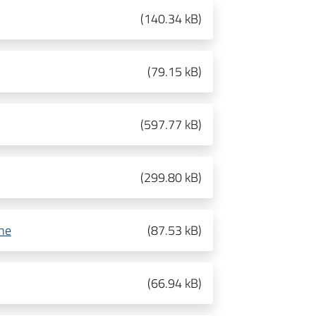
(
140.34 kB
)
(
79.15 kB
)
(
597.77 kB
)
(
299.80 kB
)
ne
(
87.53 kB
)
(
66.94 kB
)