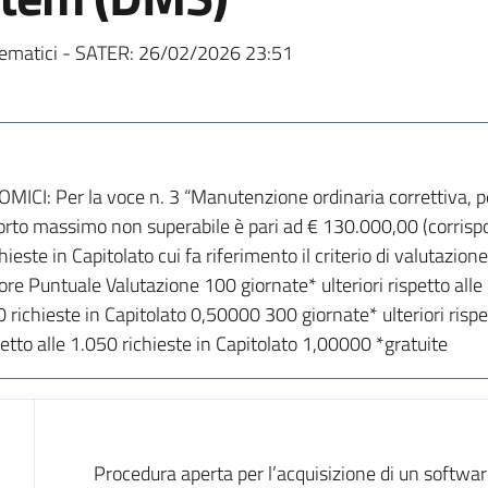
ematici - SATER:
26/02/2026 23:51
I: Per la voce n. 3 “Manutenzione ordinaria correttiva, pe
mporto massimo non superabile è pari ad € 130.000,00 (corris
ieste in Capitolato cui fa riferimento il criterio di valutazio
alore Puntuale Valutazione 100 giornate* ulteriori rispetto al
50 richieste in Capitolato 0,50000 300 giornate* ulteriori rispe
etto alle 1.050 richieste in Capitolato 1,00000 *gratuite
Dati del bando
Procedura aperta per l’acquisizione di un softwar