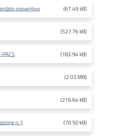
cordato preventivo
(
67.49 kB
)
(
527.76 kB
)
IS-PACS
(
182.94 kB
)
(
2.03 MB
)
(
216.64 kB
)
tazione n.1
(
70.50 kB
)