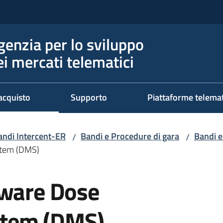
genzia per lo sviluppo
ei mercati telematici
acquisto
Supporto
Piattaforme telema
andi Intercent-ER
Bandi e Procedure di gara
Bandi e
/
/
stem (DMS)
tware Dose
tem (DMS)