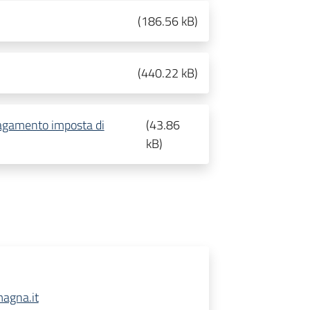
(
186.56 kB
)
(
440.22 kB
)
pagamento imposta di
(
43.86
kB
)
agna.it