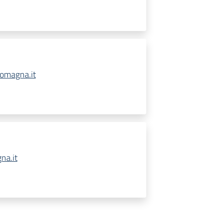
omagna.it
na.it