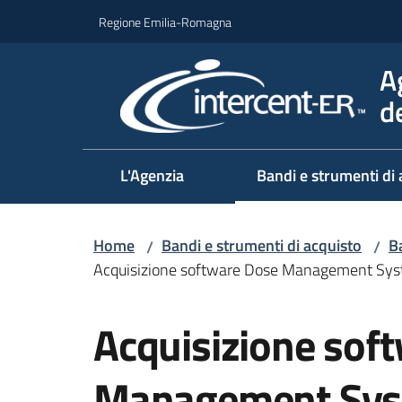
Vai al contenuto
Vai alla navigazione
Vai al footer
Regione Emilia-Romagna
A
d
L'Agenzia
Bandi e strumenti di 
Home
Bandi e strumenti di acquisto
B
/
/
Acquisizione software Dose Management Sy
Salta al contenuto
Acquisizione sof
Management Sys