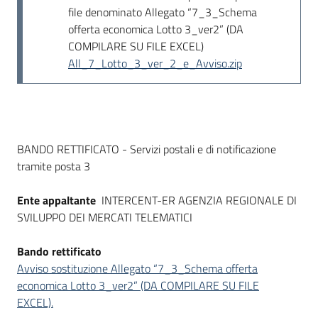
Seguici
file denominato Allegato “7_3_Schema
su
offerta economica Lotto 3_ver2” (DA
COMPILARE SU FILE EXCEL)
All_7_Lotto_3_ver_2_e_Avviso.zip
Dati del bando
BANDO RETTIFICATO - Servizi postali e di notificazione
tramite posta 3
Ente appaltante
INTERCENT-ER AGENZIA REGIONALE DI
SVILUPPO DEI MERCATI TELEMATICI
Bando rettificato
Avviso sostituzione Allegato “7_3_Schema offerta
economica Lotto 3_ver2” (DA COMPILARE SU FILE
EXCEL).