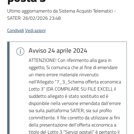
acquisto
Ultimo aggiornamento da Sistema Acquisti Telematici -
SATER:
26/02/2026 23:48
Supporto
Condividi
Vedi azioni
Avviso
24 aprile 2024
Piattaforme
telematiche
ATTENZIONE! Con riferimento alla gara in
oggetto, Si comunica che al fine di emendare
un mero errore materiale rinvenuto
nell’Allegato “7_3_Schema offerta economica
Lotto 3” (DA COMPILARE SU FILE EXCEL), il
suddetto allegato è stato sostituito ed è
disponibile nella versione emendata dall’errore
English
sia sulla piattaforma SATER, sia sul profilo
site
committente. Il file corretto da utilizzare ai fini
della presentazione dell’offerta economica a
titolo del Lotto 3 “Servizi postali” è pertanto il