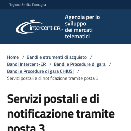
Vai al contenuto
Vai alla navigazione
Vai al footer
Regione Emilia-Romagna
Agenzia per lo
Agenzia
sviluppo
per lo
dei mercati
sviluppo
telematici
dei
mercati
telematici
Home
/
Bandi e strumenti di acquisto
/
Bandi Intercent-ER
/
Bandi e Procedure di gara
/
Bandi e Procedure di gara CHIUSI
/
Servizi postali e di notificazione tramite posta 3
L'Agenzia
Servizi postali e di
Salta al contenuto
Bandi
notificazione tramite
e
strumenti
posta 3
di