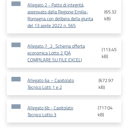
Allegato 2 - Patto di integrità,
approvato dalla Regione Emilia-
(
65.32
Romagna con delibera della giunta
kB
)
del 13 aprile 2022 n. 565
Allegato 7_2_Schema offerta
(
113.45
economica Lotto 2 (DA
kB
)
COMPILARE SU FILE EXCEL)
Allegato 6a – Capitolato
(
672.97
Tecnico Lotti 1 e 2
kB
)
Allegato 6b - Capitolato
(
717.04
Tecnico Lotto 3
kB
)