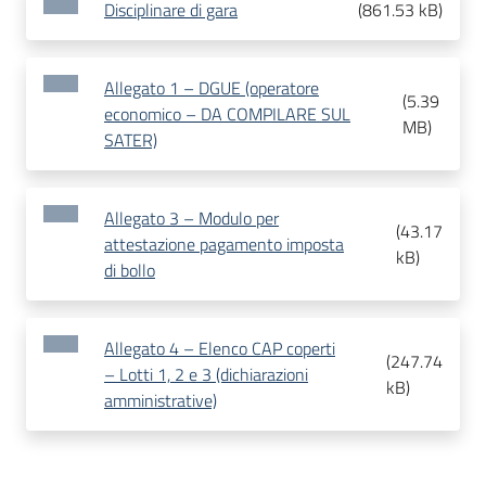
Disciplinare di gara
(
861.53 kB
)
Allegato 1 – DGUE (operatore
(
5.39
economico – DA COMPILARE SUL
MB
)
SATER)
Allegato 3 – Modulo per
(
43.17
attestazione pagamento imposta
kB
)
di bollo
Allegato 4 – Elenco CAP coperti
(
247.74
– Lotti 1, 2 e 3 (dichiarazioni
kB
)
amministrative)