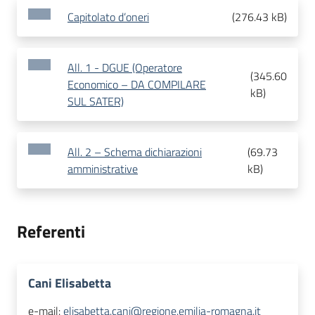
Capitolato d’oneri
(
276.43 kB
)
All. 1 - DGUE (Operatore
(
345.60
Economico – DA COMPILARE
kB
)
SUL SATER)
All. 2 – Schema dichiarazioni
(
69.73
amministrative
kB
)
Referenti
Cani Elisabetta
e-mail:
elisabetta.cani@regione.emilia-romagna.it