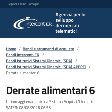
Vai al contenuto
Vai alla navigazione
Vai al footer
Regione Emilia-Romagna
Agenzia per lo
Agenzia
sviluppo
per lo
dei mercati
sviluppo
telematici
dei
mercati
telematici
Home
/
Bandi e strumenti di acquisto
/
Bandi Intercent-ER
/
Bandi istitutivi Sistemi Dinamici (SDA)
/
Bandi istitutivi Sistemi Dinamici (SDA) APERTI
/
L'Agenzia
Derrate alimentari 6
Derrate alimentari 6
Salta al contenuto
Bandi
e
Ultimo aggiornamento da Sistema Acquisti Telematici -
strumenti
SATER:
08/08/2026 06:56
di