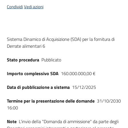
acquisto
Condividi
Vedi azioni
Supporto
Dati del bando
Sistema Dinamico di Acquisizione (SDA) per la fornitura di
Derrate alimentari 6
Piattaforme
telematiche
Stato procedura
Pubblicato
Importo complessivo SDA
160.000.000,00 €
Data di pubblicazione a sistema
15/12/2025
English
Termine per la presentazione delle domande
31/10/2030
site
16:00
Note
L'invio della "Domanda di ammissione" da parte degli