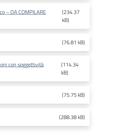
mico – DA COMPILARE
(
234.37
kB
)
(
76.81 kB
)
oni con soggettività
(
114.34
kB
)
(
75.75 kB
)
(
288.38 kB
)