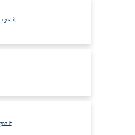
agna.it
na.it