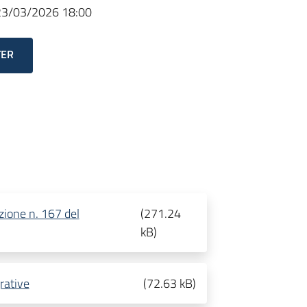
23/03/2026 18:00
TER
zione n. 167 del
(
271.24
kB
)
rative
(
72.63 kB
)