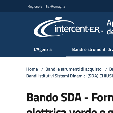
Vai al contenuto
Vai alla navigazione
Vai al footer
Regione Emilia-Romagna
A
d
L'Agenzia
Bandi e strumenti di 
Home
Bandi e strumenti di acquisto
B
/
/
Bandi istitutivi Sistemi Dinamici (SDA) CHIUSI
Salta al contenuto
Bando SDA - Forni
elettrica verde e 