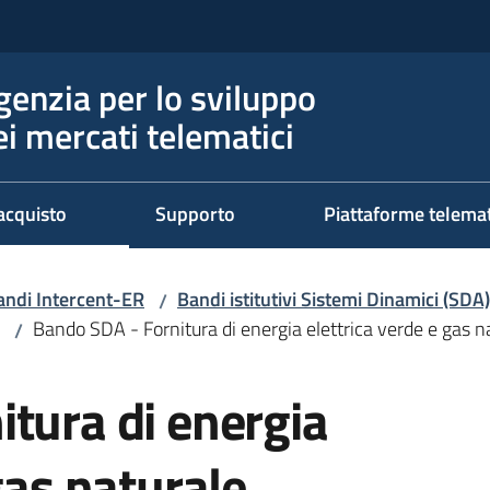
genzia per lo sviluppo
ei mercati telematici
acquisto
Supporto
Piattaforme telema
andi Intercent-ER
Bandi istitutivi Sistemi Dinamici (SDA)
/
Bando SDA - Fornitura di energia elettrica verde e gas n
/
tura di energia
gas naturale