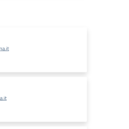
a.it
.it