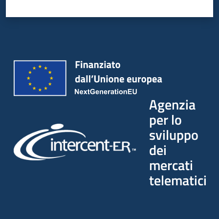
Seguici
su
Agenzia
per lo
sviluppo
dei
mercati
telematici