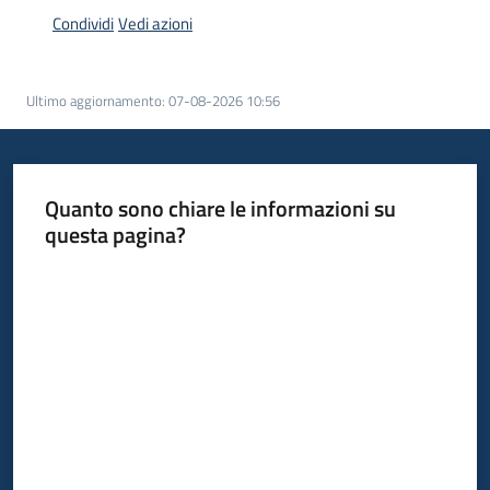
acquisto
Condividi
Vedi azioni
Supporto
Ultimo aggiornamento
:
07-08-2026 10:56
Piattaforme
Quanto sono chiare le informazioni su
telematiche
questa pagina?
Valuta da 1 a 5 stelle
English
site