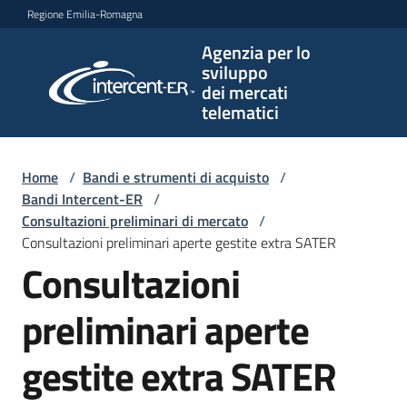
Vai al contenuto
Vai alla navigazione
Vai al footer
Regione Emilia-Romagna
Agenzia per lo
Agenzia
sviluppo
per lo
dei mercati
sviluppo
telematici
dei
mercati
telematici
Home
/
Bandi e strumenti di acquisto
/
Bandi Intercent-ER
/
Consultazioni preliminari di mercato
/
Consultazioni preliminari aperte gestite extra SATER
L'Agenzia
Consultazioni
preliminari aperte
Bandi
e
gestite extra SATER
strumenti
di