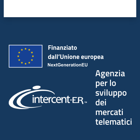
Agenzia
per lo
sviluppo
dei
mercati
telematici