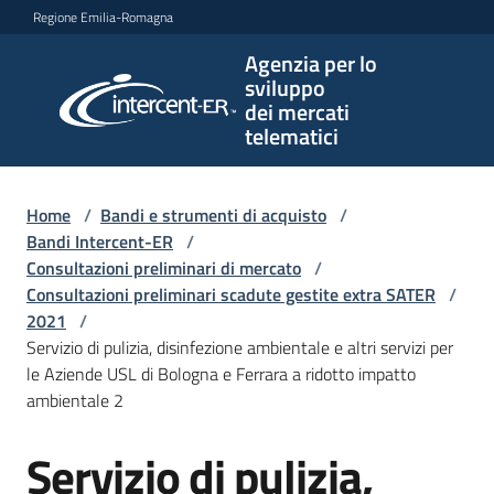
Vai al contenuto
Vai alla navigazione
Vai al footer
Regione Emilia-Romagna
Agenzia per lo
Agenzia
sviluppo
per lo
dei mercati
sviluppo
telematici
dei
mercati
telematici
Home
/
Bandi e strumenti di acquisto
/
Bandi Intercent-ER
/
Consultazioni preliminari di mercato
/
Consultazioni preliminari scadute gestite extra SATER
/
L'Agenzia
2021
/
Servizio di pulizia, disinfezione ambientale e altri servizi per
le Aziende USL di Bologna e Ferrara a ridotto impatto
ambientale 2
Bandi
e
Servizio di pulizia,
strumenti
Salta al contenuto
di