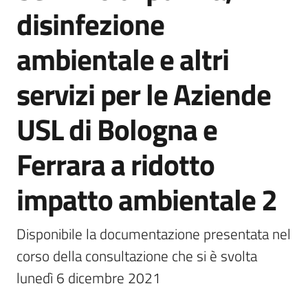
acquisto
disinfezione
ambientale e altri
Supporto
servizi per le Aziende
USL di Bologna e
Piattaforme
telematiche
Ferrara a ridotto
impatto ambientale 2
Disponibile la documentazione presentata nel 
English
corso della consultazione che si è svolta 
site
lunedì 6 dicembre 2021