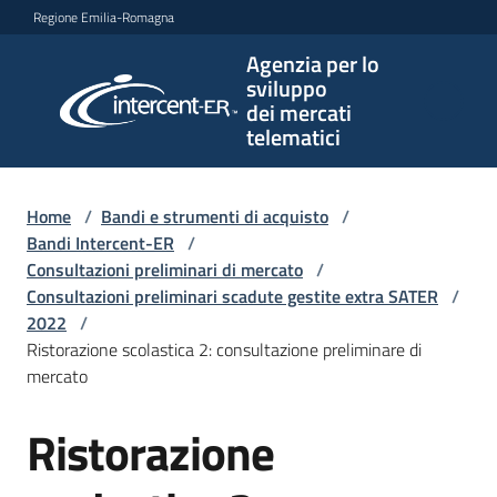
Vai al contenuto
Vai alla navigazione
Vai al footer
Regione Emilia-Romagna
Agenzia per lo
Agenzia
sviluppo
per lo
dei mercati
sviluppo
telematici
dei
mercati
telematici
Home
/
Bandi e strumenti di acquisto
/
Bandi Intercent-ER
/
Consultazioni preliminari di mercato
/
Consultazioni preliminari scadute gestite extra SATER
/
L'Agenzia
2022
/
Ristorazione scolastica 2: consultazione preliminare di
mercato
Bandi
Ristorazione
e
Salta al contenuto
strumenti
di