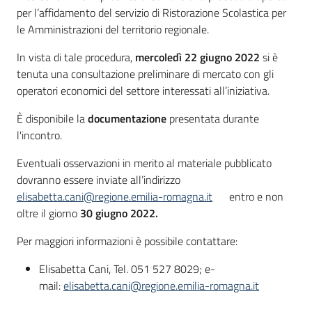
Seguici
per l’affidamento del servizio di Ristorazione Scolastica per
su
le Amministrazioni del territorio regionale.
In vista di tale procedura,
mercoledì 22 giugno 2022
si è
tenuta una consultazione preliminare di mercato con gli
operatori economici del settore interessati all’iniziativa.
È disponibile la
documentazione
presentata durante
l'incontro.
Eventuali osservazioni in merito al materiale pubblicato
dovranno essere inviate all’indirizzo
elisabetta.cani@regione.emilia-romagna.it
entro e non
oltre il giorno
30 giugno
2022.
Per maggiori informazioni è possibile contattare:
Elisabetta Cani, Tel. 051 527 8029; e-
mail:
elisabetta.cani@regione.emilia-romagna.it