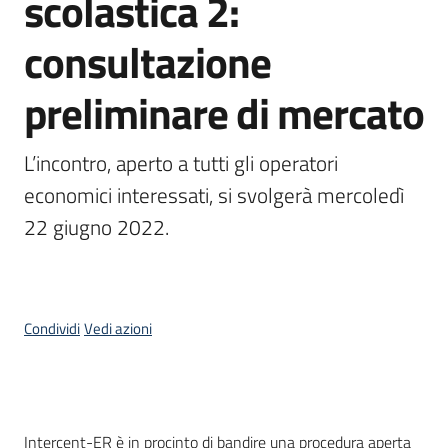
scolastica 2:
acquisto
consultazione
Supporto
preliminare di mercato
L’incontro, aperto a tutti gli operatori 
Piattaforme
economici interessati, si svolgerà mercoledì 
telematiche
22 giugno 2022.
Condividi
Vedi azioni
English
site
Cos'è
Intercent-ER è in procinto di bandire una procedura aperta