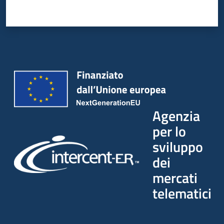
Agenzia
per lo
sviluppo
dei
mercati
telematici