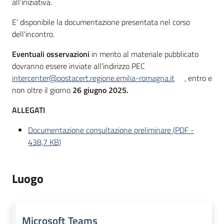
all’iniziativa.
Seguici
su
E' disponibile la documentazione presentata nel corso
dell'incontro.
Eventuali osservazioni
in merito al materiale pubblicato
dovranno essere inviate all’indirizzo PEC
intercenter@postacert.regione.emilia-romagna.it
, entro e
non oltre il giorno
26 giugno 2025.
ALLEGATI
Documentazione consultazione preliminare
(
PDF
-
438,7 KB
)
Luogo
Microsoft Teams