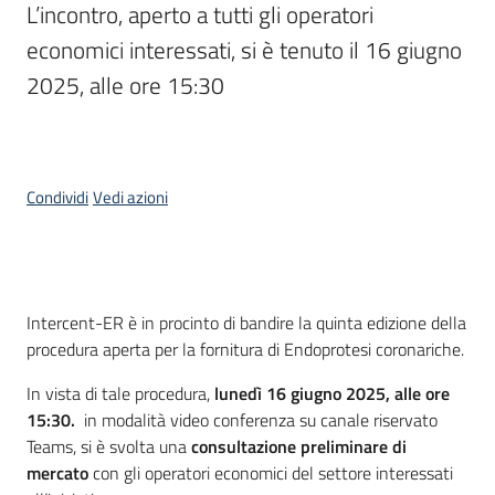
L’incontro, aperto a tutti gli operatori 
acquisto
economici interessati, si è tenuto il 16 giugno 
2025, alle ore 15:30
Supporto
Piattaforme
Condividi
Vedi azioni
telematiche
Cos'è
Intercent-ER è in procinto di bandire la quinta edizione della
procedura aperta per la fornitura di Endoprotesi coronariche.
English
In vista di tale procedura,
lunedì
16 giugno 2025, alle ore
site
15:30.
in modalità video conferenza su canale riservato
Teams, si è svolta una
consultazione preliminare di
mercato
con gli operatori economici del settore interessati