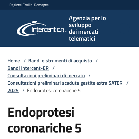
Vai al contenuto
Vai alla navigazione
Vai al footer
Regione Emilia-Romagna
Agenzia per lo
Agenzia
sviluppo
per lo
dei mercati
sviluppo
telematici
dei
mercati
telematici
Home
/
Bandi e strumenti di acquisto
/
Bandi Intercent-ER
/
Consultazioni preliminari di mercato
/
Consultazioni preliminari scadute gestite extra SATER
/
L'Agenzia
2025
/
Endoprotesi coronariche 5
Endoprotesi
Salta al contenuto
Bandi
e
coronariche 5
strumenti
di