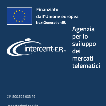
Agenzia
per lo
sviluppo
dei
mercati
telematici
C.F. 800.625.903.79
Impostazioni cookie