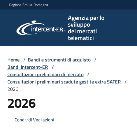
Vai al contenuto
Vai alla navigazione
Vai al footer
Regione Emilia-Romagna
Agenzia per lo
Agenzia
sviluppo
per lo
dei mercati
sviluppo
telematici
dei
mercati
telematici
Home
/
Bandi e strumenti di acquisto
/
Bandi Intercent-ER
/
Consultazioni preliminari di mercato
/
Consultazioni preliminari scadute gestite extra SATER
/
L'Agenzia
2026
2026
Bandi
e
Condividi
Vedi azioni
strumenti
di