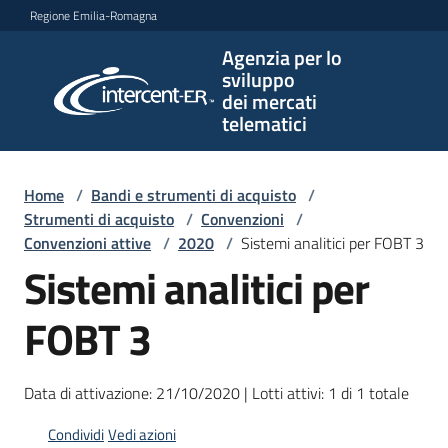
Vai al contenuto
Vai alla navigazione
Vai al footer
Regione Emilia-Romagna
Agenzia per lo
Agenzia
sviluppo
per lo
dei mercati
sviluppo
telematici
dei
mercati
telematici
Home
/
Bandi e strumenti di acquisto
/
Strumenti di acquisto
/
Convenzioni
/
Convenzioni attive
/
2020
/
Sistemi analitici per FOBT 3
Sistemi analitici per
L'Agenzia
FOBT 3
Bandi
e
Data di attivazione: 21/10/2020 | Lotti attivi: 1 di 1 totale
strumenti
Condividi
Vedi azioni
di