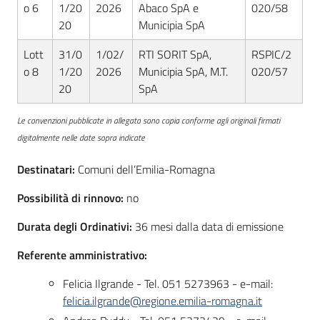
o 6
1/20
2026
Abaco SpA e
020/58
20
Municipia SpA
Lott
31/0
1/02/
RTI SORIT SpA,
RSPIC/2
o 8
1/20
2026
Municipia SpA, M.T.
020/57
20
SpA
Le convenzioni pubblicate in allegato sono copia conforme agli originali firmati
digitalmente nelle date sopra indicate
Destinatari:
Comuni dell’Emilia-Romagna
Possibilità di rinnovo:
no
Durata degli Ordinativi:
36 mesi dalla data di emissione
Referente amministrativo:
Felicia Ilgrande - Tel. 051 5273963 - e-mail:
felicia.ilgrande@regione.emilia-romagna.it