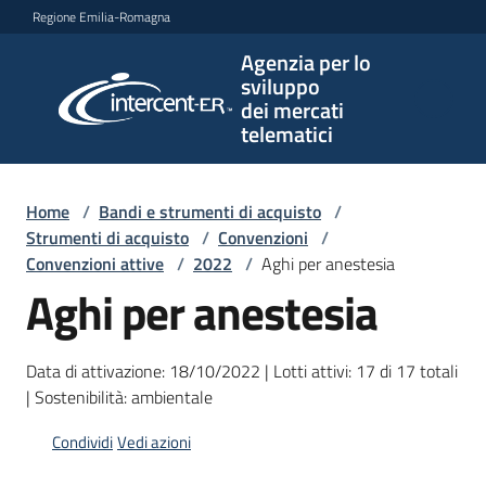
Vai al contenuto
Vai alla navigazione
Vai al footer
Regione Emilia-Romagna
Agenzia per lo
Agenzia
sviluppo
per lo
dei mercati
sviluppo
telematici
dei
mercati
telematici
Home
/
Bandi e strumenti di acquisto
/
Strumenti di acquisto
/
Convenzioni
/
Convenzioni attive
/
2022
/
Aghi per anestesia
Aghi per anestesia
L'Agenzia
Data di attivazione: 18/10/2022 | Lotti attivi: 17 di 17 totali
Bandi
| Sostenibilità: ambientale
e
Condividi
Vedi azioni
strumenti
di