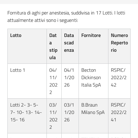
Fornitura di aghi per anestesia, suddivisa in 17 Lotti. I lotti
attualmente attivi sono i seguenti:
Lotto
Dat
Data
Fornitore
Numero
a
scad
Reperto
stip
enza
rio
ula
Lotto 1
04/
04/1
Becton
RSPIC/
11/
1/20
Dickinson
2022/2
202
26
Italia SpA
42
2
Lotti 2- 3- 5-
03/
03/1
B.Braun
RSPIC/
7- 10- 13- 14-
11/
1/20
Milano SpA
2022/2
15- 16
202
26
41
2