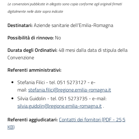
Le convenzioni pubblicate in allegato sono copia conforme agli originali firmati
digitalmente nelle date sopra indicate
Destinatari:
Aziende sanitarie dell’Emilia-Romagna
Possibilità di rinnovo:
No
Durata degli Ordinativi:
48 mesi dalla data di stipula della
Convenzione
Referenti amministrativi:
Stefania Filici - tel. 051 5273127 - e-
mail:
stefania.filici@regione.emilia-romagna.it
Silvia Guidolin - tel. 051 5273735 - e-mail:
silvia.guidolin@regione.emilia-romagna.it
.
Referenti aggiudicatari:
Contatti dei fornitori
(
PDF
-
25,5
KB
)