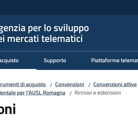
genzia per lo sviluppo
ei mercati telematici
acquisto
Supporto
Piattaforme telema
trumenti di acquisto
Convenzioni
Convenzioni attive
/
/
mbientale per l’AUSL Romagna
Rinnovi e estensioni
/
oni