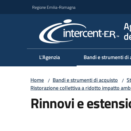
Vai al contenuto
Vai alla navigazione
Vai al footer
Regione Emilia-Romagna
A
d
L'Agenzia
Bandi e strumenti di 
Home
Bandi e strumenti di acquisto
S
/
/
Ristorazione collettiva a ridotto impatto a
Rinnovi e estensi