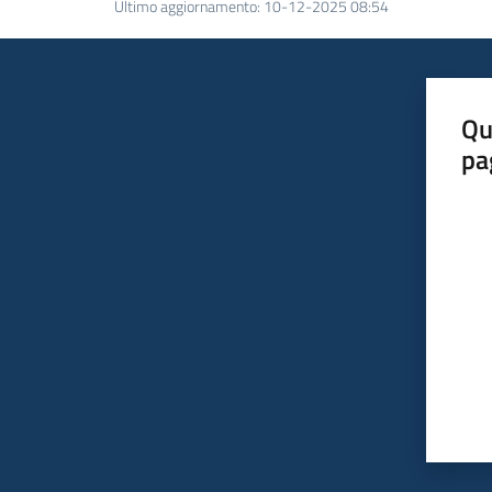
Ultimo aggiornamento
:
10-12-2025 08:54
Qu
pa
Valut