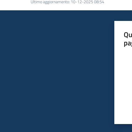
Ultimo aggiornamento
:
10-12-2025 08:54
Qu
pa
Valut