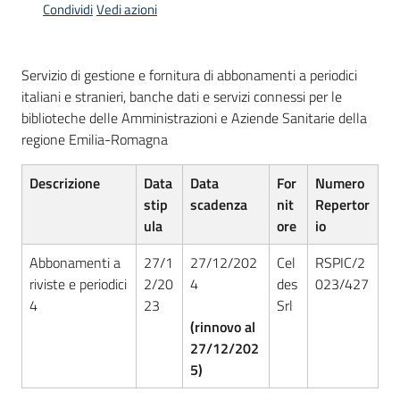
Condividi
Vedi azioni
acquisto
Servizio di gestione e fornitura di abbonamenti a periodici
Supporto
italiani e stranieri, banche dati e servizi connessi per le
biblioteche delle Amministrazioni e Aziende Sanitarie della
regione Emilia-Romagna
Piattaforme
telematiche
Descrizione
Data
Data
For
Numero
stip
scadenza
nit
Repertor
ula
ore
io
Abbonamenti a
27/1
27/12/202
Cel
RSPIC/2
riviste e periodici
2/20
4
des
023/427
4
23
Srl
English
(rinnovo al
site
27/12/202
5)