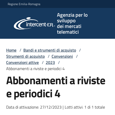
Vai al contenuto
Vai alla navigazione
Vai al footer
Regione Emilia-Romagna
Agenzia per lo
Agenzia
sviluppo
per lo
dei mercati
sviluppo
telematici
dei
mercati
telematici
Home
/
Bandi e strumenti di acquisto
/
Strumenti di acquisto
/
Convenzioni
/
Convenzioni attive
/
2023
/
Abbonamenti a riviste e periodici 4
L'Agenzia
Abbonamenti a riviste
e periodici 4
Bandi
e
strumenti
Data di attivazione: 27/12/2023 | Lotti attivi: 1 di 1 totale
di