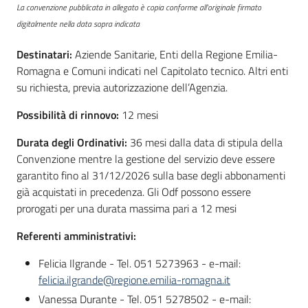
La convenzione pubblicata in allegato è copia conforme all'originale firmato
Seguici
digitalmente nella data sopra indicata
su
Destinatari:
Aziende Sanitarie, Enti della Regione Emilia-
Romagna e Comuni indicati nel Capitolato tecnico. Altri enti
su richiesta, previa autorizzazione dell’Agenzia.
Possibilità di rinnovo:
12 mesi
Durata degli Ordinativi:
36 mesi dalla data di stipula della
Convenzione mentre la gestione del servizio deve essere
garantito fino al 31/12/2026 sulla base degli abbonamenti
già acquistati in precedenza. Gli Odf possono essere
prorogati per una durata massima pari a 12 mesi
Referenti amministrativi:
Felicia Ilgrande - Tel. 051 5273963 - e-mail:
felicia.ilgrande@regione.emilia-romagna.it
Vanessa Durante - Tel. 051 5278502 - e-mail: