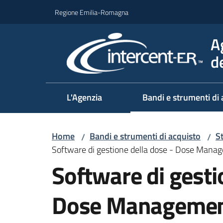
Vai al contenuto
Vai alla navigazione
Vai al footer
Regione Emilia-Romagna
A
d
L'Agenzia
Bandi e strumenti di 
Home
Bandi e strumenti di acquisto
S
/
/
Software di gestione della dose - Dose Man
Software di gesti
Dose Managemen