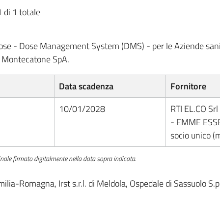
 di 1 totale
 dose - Dose Management System (DMS) - per le Aziende sanit
di Montecatone SpA.
Data scadenza
Fornitore
10/01/2028
RTI EL.CO Srl
- EMME ESSE
socio unico 
nale firmato digitalmente nella data sopra indicata.
ilia-Romagna, Irst s.r.l. di Meldola, Ospedale di Sassuolo S.p