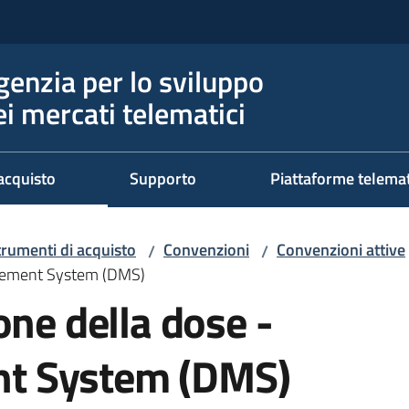
genzia per lo sviluppo
ei mercati telematici
acquisto
Supporto
Piattaforme telema
trumenti di acquisto
Convenzioni
Convenzioni attive
/
/
agement System (DMS)
one della dose -
t System (DMS)