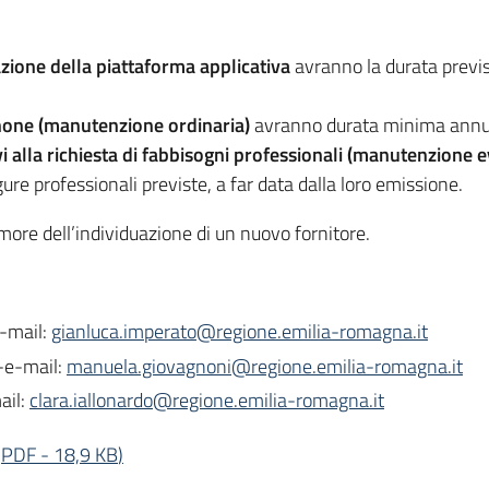
ione della piattaforma applicativa
avranno la durata previst
anone (manutenzione ordinaria)
avranno durata minima annual
ivi alla richiesta di fabbisogni professionali (manutenzione 
igure professionali previste, a far data dalla loro emissione.
 more dell’individuazione di un nuovo fornitore.
e-mail:
gianluca.imperato@regione.emilia-romagna.it
-e-mail:
manuela.giovagnoni@regione.emilia-romagna.it
ail:
clara.iallonardo@regione.emilia-romagna.it
(
PDF
-
18,9 KB
)