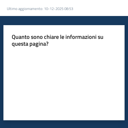
acquisto
Ultimo aggiornamento
:
10-12-2025 08:53
Supporto
Quanto sono chiare le informazioni su
questa pagina?
Piattaforme
Valuta da 1 a 5 stelle
telematiche
English
site