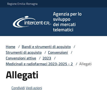
Vai al contenuto
Vai alla navigazione
Vai al footer
Regione Emilia-Romagna
Agenzia per lo
Agenzia
sviluppo
per lo
dei mercati
sviluppo
telematici
dei
mercati
telematici
Home
/
Bandi e strumenti di acquisto
/
Strumenti di acquisto
/
Convenzioni
/
Convenzioni attive
/
2023
/
Medicinali e radiofarmaci 2023-2025 - 2
/
Allegati
L'Agenzia
Allegati
Bandi
Condividi
Vedi azioni
e
strumenti
di