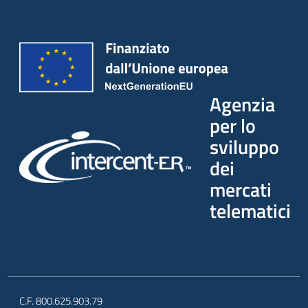
Seguici
su
Agenzia
per lo
sviluppo
dei
mercati
telematici
C.F. 800.625.903.79