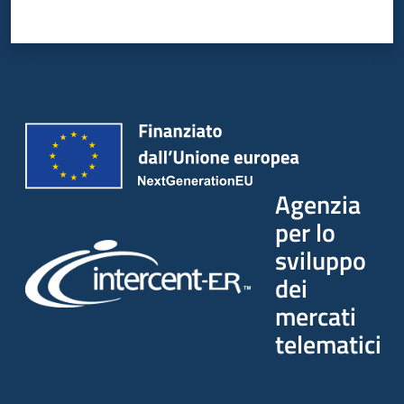
Seguici
su
Agenzia
per lo
sviluppo
dei
mercati
telematici