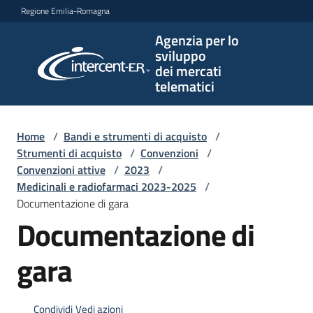
Vai al contenuto
Vai alla navigazione
Vai al footer
Regione Emilia-Romagna
Agenzia per lo
Agenzia
sviluppo
per lo
dei mercati
sviluppo
telematici
dei
mercati
telematici
Home
/
Bandi e strumenti di acquisto
/
Strumenti di acquisto
/
Convenzioni
/
Convenzioni attive
/
2023
/
Medicinali e radiofarmaci 2023-2025
/
L'Agenzia
Documentazione di gara
Documentazione di
Bandi
gara
e
strumenti
di
Condividi
Vedi azioni