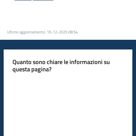
acquisto
Supporto
Ultimo aggiornamento
:
10-12-2025 08:54
Piattaforme
telematiche
Quanto sono chiare le informazioni su
questa pagina?
Valuta da 1 a 5 stelle
English
site