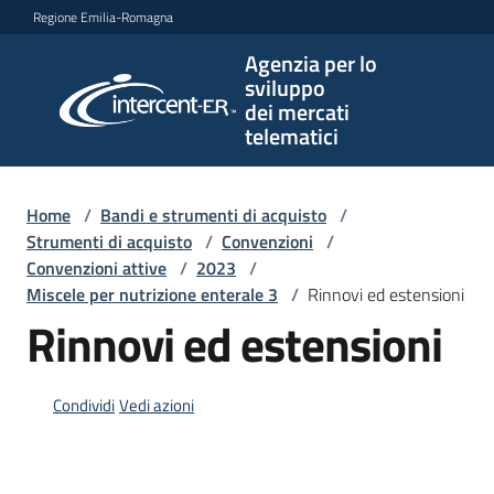
Vai al contenuto
Vai alla navigazione
Vai al footer
Regione Emilia-Romagna
Agenzia per lo
Agenzia
sviluppo
per lo
dei mercati
sviluppo
telematici
dei
mercati
telematici
Home
/
Bandi e strumenti di acquisto
/
Strumenti di acquisto
/
Convenzioni
/
Convenzioni attive
/
2023
/
Miscele per nutrizione enterale 3
/
Rinnovi ed estensioni
L'Agenzia
Rinnovi ed estensioni
Bandi
Condividi
Vedi azioni
e
strumenti
di