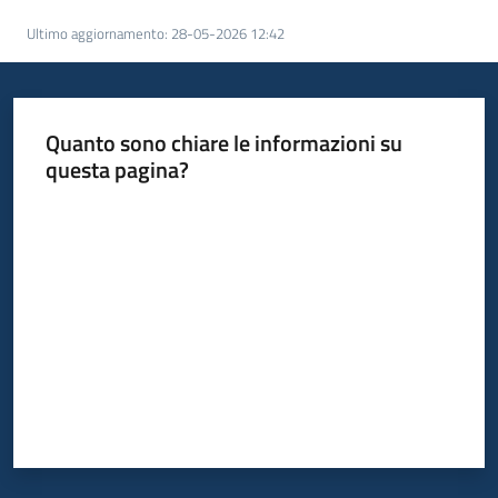
acquisto
Ultimo aggiornamento
:
28-05-2026 12:42
Supporto
Quanto sono chiare le informazioni su
questa pagina?
Piattaforme
Valuta da 1 a 5 stelle
telematiche
English
site