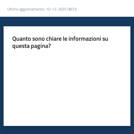
acquisto
Ultimo aggiornamento
:
10-12-2025 08:53
Supporto
Quanto sono chiare le informazioni su
questa pagina?
Piattaforme
Valuta da 1 a 5 stelle
telematiche
English
site