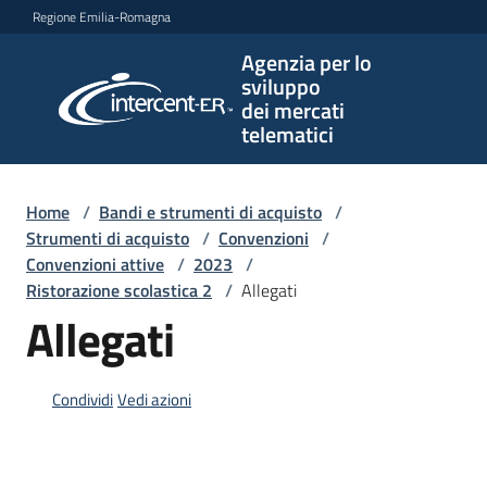
Vai al contenuto
Vai alla navigazione
Vai al footer
Regione Emilia-Romagna
Agenzia per lo
Agenzia
sviluppo
per lo
dei mercati
sviluppo
telematici
dei
mercati
telematici
Home
/
Bandi e strumenti di acquisto
/
Strumenti di acquisto
/
Convenzioni
/
Convenzioni attive
/
2023
/
Ristorazione scolastica 2
/
Allegati
L'Agenzia
Allegati
Bandi
Condividi
Vedi azioni
e
strumenti
di