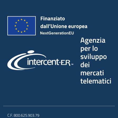
Seguici
su
Agenzia
per lo
sviluppo
dei
mercati
telematici
C.F. 800.625.903.79