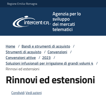
Vai al contenuto
Vai alla navigazione
Vai al footer
Regione Emilia-Romagna
Agenzia per lo
Agenzia
sviluppo
per lo
dei mercati
sviluppo
telematici
dei
mercati
telematici
Home
/
Bandi e strumenti di acquisto
/
Strumenti di acquisto
/
Convenzioni
/
Convenzioni attive
/
2023
/
Soluzioni infusionali per irrigazione di grandi volumi 4
/
L'Agenzia
Rinnovi ed estensioni
Rinnovi ed estensioni
Bandi
e
Condividi
Vedi azioni
strumenti
di