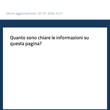
acquisto
Ultimo aggiornamento
:
02-07-2026 14:51
Supporto
Quanto sono chiare le informazioni su
questa pagina?
Piattaforme
telematiche
Valuta da 1 a 5 stelle
English
site