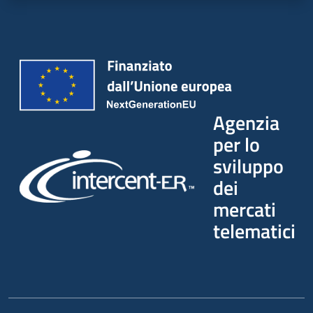
Seguici
su
Agenzia
per lo
sviluppo
dei
mercati
telematici