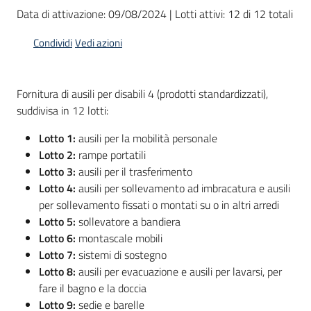
acquisto
Data di attivazione: 09/08/2024 | Lotti attivi: 12 di 12 totali
Condividi
Vedi azioni
Supporto
Fornitura di ausili per disabili 4 (prodotti standardizzati),
suddivisa in 12 lotti:
Piattaforme
telematiche
Lotto 1:
ausili per la mobilità personale
Lotto 2:
rampe portatili
Lotto 3:
ausili per il trasferimento
Lotto 4:
ausili per sollevamento ad imbracatura e ausili
per sollevamento fissati o montati su o in altri arredi
Lotto 5:
sollevatore a bandiera
Lotto 6:
montascale mobili
English
Lotto 7:
sistemi di sostegno
site
Lotto 8:
ausili per evacuazione e ausili per lavarsi, per
fare il bagno e la doccia
Lotto 9:
sedie e barelle