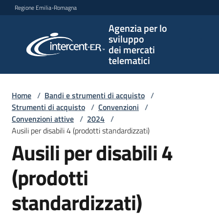
Vai al contenuto
Vai alla navigazione
Vai al footer
Regione Emilia-Romagna
Agenzia per lo
Agenzia
sviluppo
per lo
dei mercati
sviluppo
telematici
dei
mercati
telematici
Home
/
Bandi e strumenti di acquisto
/
Strumenti di acquisto
/
Convenzioni
/
Convenzioni attive
/
2024
/
Ausili per disabili 4 (prodotti standardizzati)
L'Agenzia
Ausili per disabili 4
(prodotti
Bandi
e
standardizzati)
strumenti
di