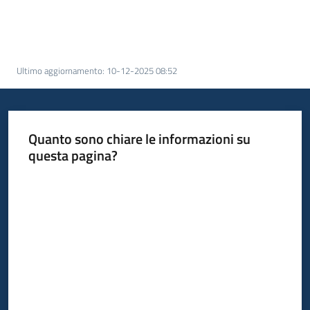
acquisto
Supporto
Ultimo aggiornamento
:
10-12-2025 08:52
Piattaforme
Quanto sono chiare le informazioni su
telematiche
questa pagina?
Valuta da 1 a 5 stelle
English
site