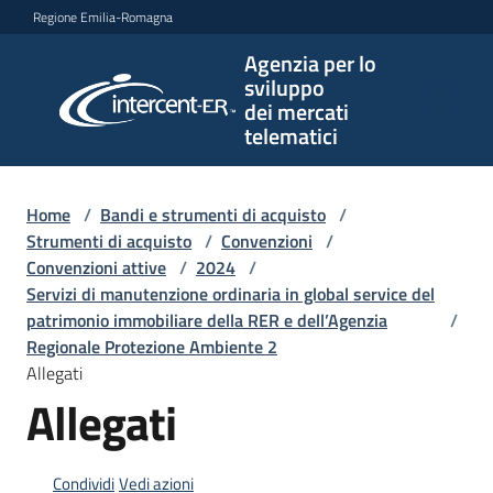
Vai al contenuto
Vai alla navigazione
Vai al footer
Regione Emilia-Romagna
Agenzia per lo
Agenzia
sviluppo
per lo
dei mercati
sviluppo
telematici
dei
mercati
telematici
Home
/
Bandi e strumenti di acquisto
/
Strumenti di acquisto
/
Convenzioni
/
Convenzioni attive
/
2024
/
Servizi di manutenzione ordinaria in global service del
L'Agenzia
patrimonio immobiliare della RER e dell’Agenzia
/
Regionale Protezione Ambiente 2
Allegati
Allegati
Bandi
e
strumenti
di
Condividi
Vedi azioni