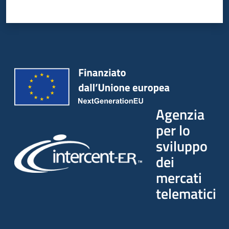
Seguici
su
Agenzia
per lo
sviluppo
dei
mercati
telematici